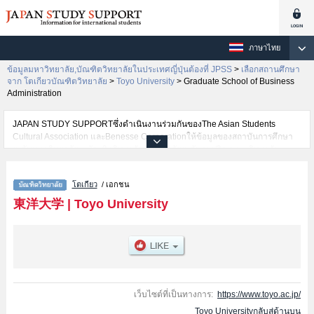
ภาษาไทย
ข้อมูลมหาวิทยาลัย,บัณฑิตวิทยาลัยในประเทศญี่ปุ่นต้องที่ JPSS
>
เลือกสถานศึกษา
จาก โตเกียวบัณฑิตวิทยาลัย
>
Toyo University
>
Graduate School of Business
Administration
JAPAN STUDY SUPPORTซึ่งดำเนินงานร่วมกันของThe Asian Students
Cultural Association และBenesse Corporationให้ข้อมูลของสถาบันการศึกษา
ระดับมหาวิทยาลัย・บัณฑิตวิทยาลัย・วิทยาลัยระดับอนุปริญญา・วิทยาลัย
อาชีวศึกษากว่า1,300 แห่งที่กำลังเปิดรับสมัครนักศึกษาต่างชาติอยู่ ที่นี่จะให้
ข้อมูลรายละเอียดเกี่ยวกับToyo University,ข้อมูลจำเป็นสำหรับนักศึกษาต่างชาติ
โตเกียว
/ เอกชน
เช่นGraduate School of LettersหรือGraduate School of
SociologyหรือGraduate School of LawหรือGraduate school of Science and
東洋大学
|
Toyo University
EngineeringหรือGraduate School of Business AdministrationหรือGraduate
School of EconomicsหรือGraduate school of Life SciencesหรือGraduate
School of Global and Regional StudiesหรือGraduate School of Social
WelfareหรือGraduate school of Information Sciences and ArtsหรือGraduate
School of Food and Nutritional Sciences หรือGraduate School of Information
Networking for Innovation and DesignหรือGraduate School of International
Tourism ManagementหรือGraduate School of Human Life
เว็บไซต์ที่เป็นทางการ:
https://www.toyo.ac.jp/
DesignหรือGraduate School of Health and Sports Sciences เป็นต้น,ข้อมูลของ
Toyo Universityกลับสู่ด้านบน
แต่ละสาขาวิจัย,ข้อมูลการสอบคัดเลือกเข้าศึกษาเช่นจำนวนคนที่รับสมัครหรือ