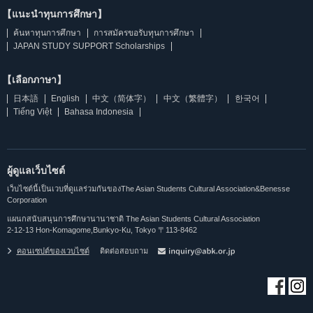
【แนะนำทุนการศึกษา】
ค้นหาทุนการศึกษา
การสมัครขอรับทุนการศึกษา
JAPAN STUDY SUPPORT Scholarships
【เลือกภาษา】
日本語
English
中文（简体字）
中文（繁體字）
한국어
Tiếng Việt
Bahasa Indonesia
ผู้ดูแลเว็บไซต์
เว็บไซต์นี้เป็นเวบที่ดูแลร่วมกันของThe Asian Students Cultural Association&Benesse
Corporation
แผนกสนับสนุนการศึกษานานาชาติ The Asian Students Cultural Association
2-12-13 Hon-Komagome,Bunkyo-Ku, Tokyo 〒113-8462
คอนเซปต์ของเวบไซต์
ติดต่อสอบถาม