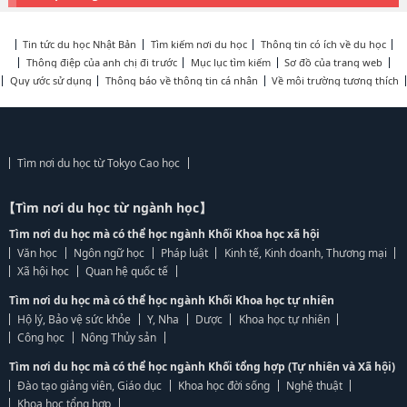
Tin tức du học Nhật Bản
Tìm kiếm nơi du học
Thông tin có ích về du học
Thông điệp của anh chị đi trước
Mục lục tìm kiếm
Sơ đồ của trang web
Quy ước sử dụng
Thông báo về thông tin cá nhân
Về môi trường tương thích
Tìm nơi du học từ Tokyo Cao học
【Tìm nơi du học từ ngành học】
Tìm nơi du học mà có thể học ngành Khối Khoa học xã hội
Văn học
Ngôn ngữ học
Pháp luật
Kinh tế, Kinh doanh, Thương mại
Xã hội học
Quan hệ quốc tế
Tìm nơi du học mà có thể học ngành Khối Khoa học tự nhiên
Hộ lý, Bảo vệ sức khỏe
Y, Nha
Dược
Khoa học tự nhiên
Công học
Nông Thủy sản
Tìm nơi du học mà có thể học ngành Khối tổng hợp (Tự nhiên và Xã hội)
Đào tạo giảng viên, Giáo dục
Khoa học đời sống
Nghệ thuật
Khoa học tổng hợp