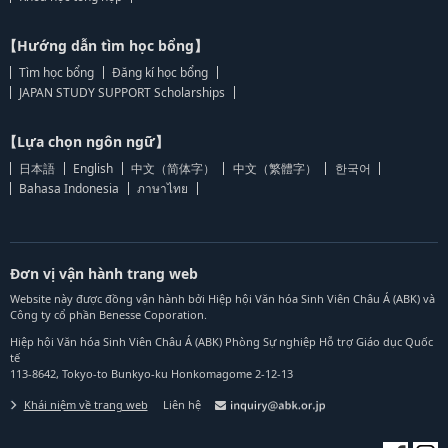
【Hướng dẫn tìm học bổng】
Tìm học bổng
Đăng kí học bổng
JAPAN STUDY SUPPORT Scholarships
【Lựa chọn ngôn ngữ】
日本語
English
中文（简体字）
中文（繁體字）
한국어
Bahasa Indonesia
ภาษาไทย
Đơn vị vận hành trang web
Website này được đồng vận hành bởi Hiệp hội Văn hóa Sinh Viên Châu Á (ABK) và
Công ty cổ phần Benesse Coporation.
Hiệp hội Văn hóa Sinh Viên Châu Á (ABK) Phòng Sự nghiệp Hỗ trợ Giáo dục Quốc
tế
113-8642, Tokyo-to Bunkyo-ku Honkomagome 2-12-13
Khái niệm về trang web
Liên hệ