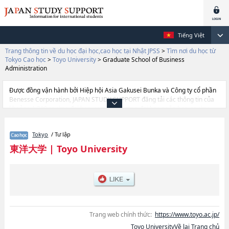
Tiếng Việt
Trang thông tin về du học đại học,cao học tại Nhật JPSS
>
Tìm nơi du học từ
Tokyo Cao học
>
Toyo University
>
Graduate School of Business
Administration
Được đồng vận hành bởi Hiệp hội Asia Gakusei Bunka và Công ty cổ phần
Benesse Corporation, JAPAN STUDY SUPPORT đăng tải các thông tin của
khoảng 1.300 trường đại học, cao học, trường đại học ngắn hạn, trường
chuyên môn đang tiếp nhận du học sinh.
Tại đây có đăng các thông tin chi tiết về Toyo University, và thông tin cần
Tokyo
/ Tư lập
thiết dành cho du học sinh, như là về các Graduate School of
LettershoặcGraduate School of SociologyhoặcGraduate School of
東洋大学
|
Toyo University
LawhoặcGraduate school of Science and EngineeringhoặcGraduate
School of Business AdministrationhoặcGraduate School of
EconomicshoặcGraduate school of Life ScienceshoặcGraduate School of
Global and Regional StudieshoặcGraduate School of Social
WelfarehoặcGraduate school of Information Sciences and
ArtshoặcGraduate School of Food and Nutritional Sciences hoặcGraduate
School of Information Networking for Innovation and
Trang web chính thức:
https://www.toyo.ac.jp/
DesignhoặcGraduate School of International Tourism
Toyo UniversityVề lại Trang chủ
ManagementhoặcGraduate School of Human Life DesignhoặcGraduate