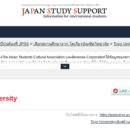
Graduate School of Sociology | Toyo University(บัณฑิตวิทยาลัย) | ข้อมูลการศึก...
ปุ่นต้องที่ JPSS
>
เลือกสถานศึกษาจาก โตเกียวบัณฑิตวิทยาลัย
>
Toyo Uni
he Asian Students Cultural Association และBenesse Corporationให้ข้อมูลของสถ
ากว่า1,300 แห่งที่กำลังเปิดรับสมัครนักศึกษาต่างชาติอยู่ ที่นี่จะให้ข้อมูลรายละเอียดเ
sหรือGraduate School of SociologyหรือGraduate School of LawหรือGraduate school 
of EconomicsหรือGraduate school of Life SciencesหรือGraduate School of Global a
n Sciences and ArtsหรือGraduate School of Food and Nutritional Sciences หรือGrad
nternational Tourism ManagementหรือGraduate School of Human Life DesignหรือGr
เลือกเข้าศึกษาเช่นจำนวนคนที่รับสมัครหรือจำนวนคนที่ผ่านการสอบคัดเลือกเป็นต้น,แนะนำ
ersity
เว็บไซต์ที่เป็นทางการ:
https://www.toyo.ac.
Toyo Universityกลับสู่ด้า