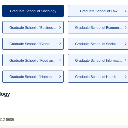
Graduate School of Sociology
Graduate School of Law
Graduate School of Business A...
Graduate School of Economics
Graduate School of Global and...
Graduate School of Social Wel...
Graduate School of Food and N...
Graduate School of Informatio...
Graduate School of Human Life...
Graduate School of Health and...
logy
112-8606