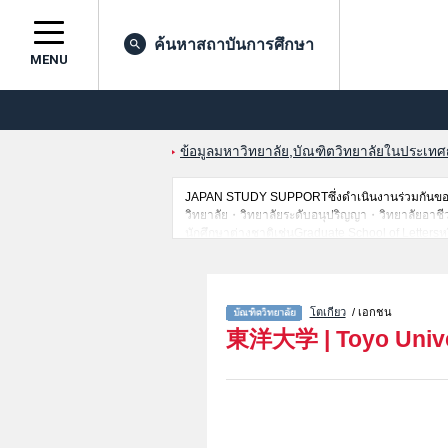
ค้นหาสถาบันการศึกษา
MENU
ข้อมูลมหาวิทยาลัย,บัณฑิตวิทยาลัยในประเทศญี่
JAPAN STUDY SUPPORTซึ่งดำเนินงานร่วมกันของT
วิทยาลัย・วิทยาลัยระดับอนุปริญญา・วิทยาลัยอาชีวศึกษ
นักศึกษาต่างชาติเช่นGraduate School of Letter
of Business AdministrationหรือGraduate School 
Social WelfareหรือGraduate school of Informatio
Innovation and DesignหรือGraduate School of I
เป็นต้น,ข้อมูลของแต่ละสาขาวิจัย,ข้อมูลการสอบคัด
โตเกียว
/ เอกชน
บริการค้นหาข้อมูลตามอัธยาศัย
東洋大学
|
Toyo Univ