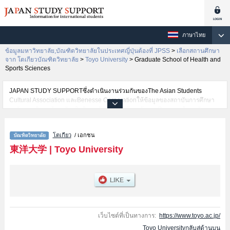
ภาษาไทย
ข้อมูลมหาวิทยาลัย,บัณฑิตวิทยาลัยในประเทศญี่ปุ่นต้องที่ JPSS
>
เลือกสถานศึกษา
จาก โตเกียวบัณฑิตวิทยาลัย
>
Toyo University
>
Graduate School of Health and
Sports Sciences
JAPAN STUDY SUPPORTซึ่งดำเนินงานร่วมกันของThe Asian Students
Cultural Association และBenesse Corporationให้ข้อมูลของสถาบันการศึกษา
ระดับมหาวิทยาลัย・บัณฑิตวิทยาลัย・วิทยาลัยระดับอนุปริญญา・วิทยาลัย
อาชีวศึกษากว่า1,300 แห่งที่กำลังเปิดรับสมัครนักศึกษาต่างชาติอยู่ ที่นี่จะให้
ข้อมูลรายละเอียดเกี่ยวกับToyo University,ข้อมูลจำเป็นสำหรับนักศึกษาต่างชาติ
โตเกียว
/ เอกชน
เช่นGraduate School of LettersหรือGraduate School of
SociologyหรือGraduate School of LawหรือGraduate school of Science and
東洋大学
|
Toyo University
EngineeringหรือGraduate School of Business AdministrationหรือGraduate
School of EconomicsหรือGraduate school of Life SciencesหรือGraduate
School of Global and Regional StudiesหรือGraduate School of Social
WelfareหรือGraduate school of Information Sciences and ArtsหรือGraduate
School of Food and Nutritional Sciences หรือGraduate School of Information
Networking for Innovation and DesignหรือGraduate School of International
Tourism ManagementหรือGraduate School of Human Life
เว็บไซต์ที่เป็นทางการ:
https://www.toyo.ac.jp/
DesignหรือGraduate School of Health and Sports Sciences เป็นต้น,ข้อมูลของ
Toyo Universityกลับสู่ด้านบน
แต่ละสาขาวิจัย,ข้อมูลการสอบคัดเลือกเข้าศึกษาเช่นจำนวนคนที่รับสมัครหรือ