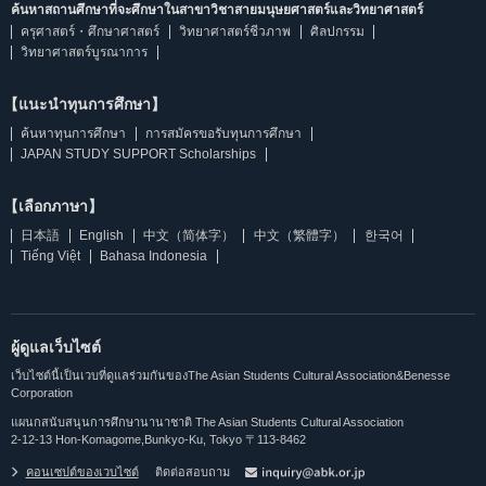
ค้นหาสถานศึกษาที่จะศึกษาในสาขาวิชาสายมนุษยศาสตร์และวิทยาศาสตร์
ครุศาสตร์・ศึกษาศาสตร์
วิทยาศาสตร์ชีวภาพ
ศิลปกรรม
วิทยาศาสตร์บูรณาการ
【แนะนำทุนการศึกษา】
ค้นหาทุนการศึกษา
การสมัครขอรับทุนการศึกษา
JAPAN STUDY SUPPORT Scholarships
【เลือกภาษา】
日本語
English
中文（简体字）
中文（繁體字）
한국어
Tiếng Việt
Bahasa Indonesia
ผู้ดูแลเว็บไซต์
เว็บไซต์นี้เป็นเวบที่ดูแลร่วมกันของThe Asian Students Cultural Association&Benesse
Corporation
แผนกสนับสนุนการศึกษานานาชาติ The Asian Students Cultural Association
2-12-13 Hon-Komagome,Bunkyo-Ku, Tokyo 〒113-8462
คอนเซปต์ของเวบไซต์
ติดต่อสอบถาม