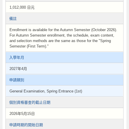
1,012,000 日元
備註
Enrollment is available for the Autumn Semester (October 2026).
For Autumn Semester enrollment, the schedule, exam content,
and selection methods are the same as those for the "Spring
Semester (First Term)."
入學年月
2027年4月
申請類別
General Examination, Spring Entrance (1st)
個別資格審查的截止日期
2026年5月15日
申請時期的開始日期