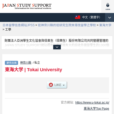
中文（繁體字）
日本留學信息網站JPSS
>
從神奈川縣的從研究生院來尋找留學之學校
>
東海大学
>
工學
財團法人亞洲學生文化協會與倍楽生（倍樂生）股份有限公司共同營運管理的
JAPAN STUDY SUPPORT網站裡有刊載著現有大約招收外國留學生的1300個
學校的大學學部、大學院、短期大學、專門學校的招生訊息。
在這裡有刊載著東海大学的詳細招生訊息。有綜合理工學、生物科學、文學、
政治學、經濟學、法學、人間環境學、藝術學、體育學、理學、工學、信息通
神奈川縣
/ 私立
信學、海洋學、醫學、Graduate school of health Studies、農學、生物學等各
別研究科的不同訊息，以及招收名額、合格人數等考試資訊、設施介紹、聯絡
東海大学
|
Tokai University
方式等對外國留學生是必要之訊息都刊載於此，請務必查閱及利用此網站。
官方網站:
https://www.u-tokai.ac.jp/
東海大学Top Page