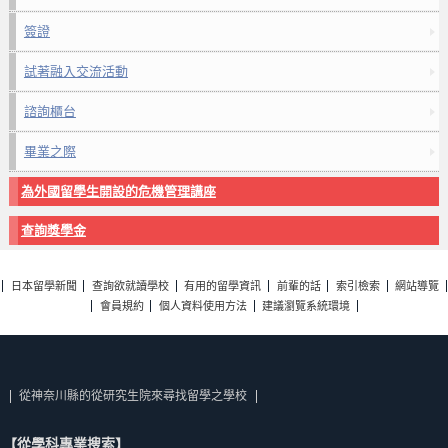
簽證
試著融入交流活動
諮詢櫃台
畢業之際
為外國留學生開設的危機管理講座
查詢獎學金
日本留學新聞
查詢欲就讀學校
有用的留學資訊
前輩的話
索引檢索
網站導覽
會員規約
個人資料使用方法
建議瀏覽系統環境
從神奈川縣的從研究生院來尋找留學之學校
【從學科專業搜索】