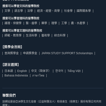
搜索可以學習文科的留學院校
文學
語言學
法學
經濟、經營、商學
社會學
國際關系學
搜索可以學習理科的留學院校
護理、保健學
醫、齒學
藥學
理學
工學
農、水產學
搜索可以學習文理科的留學院校
師範、教育學
生活科學
藝術學
綜合科學
【獎學金咨詢】
查詢獎學金
申請獎學金
JAPAN STUDY SUPPORT Scholarships
【語言選擇】
日本語
English
中文（简体字）
한국어
Tiếng Việt
Bahasa Indonesia
ภาษาไทย
聯繫我們
該網站是由亞洲學生文化協會（公益財團法人）和倍楽生（倍樂生）股份有限公司共同
運營。