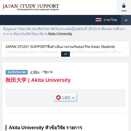
ภาษาไทย
ข้อมูลมหาวิทยาลัย,บัณฑิตวิทยาลัยในประเทศญี่ปุ่นต้องที่ JPSS
>
เลือกสถานศึกษา
จาก อาคิตะบัณฑิตวิทยาลัย
>
Akita University
JAPAN STUDY SUPPORTซึ่งดำเนินงานร่วมกันของThe Asian Students
Cultural Association และBenesse Corporationให้ข้อมูลของสถาบันการศึกษา
ระดับมหาวิทยาลัย・บัณฑิตวิทยาลัย・วิทยาลัยระดับอนุปริญญา・วิทยาลัย
อาชีวศึกษากว่า1,300 แห่งที่กำลังเปิดรับสมัครนักศึกษาต่างชาติอยู่ ที่นี่จะให้
ข้อมูลรายละเอียดเกี่ยวกับAkita University,ข้อมูลจำเป็นสำหรับนักศึกษาต่างชาติ
อาคิตะ
/ รัฐบาล
เช่นGraduate School Of EducationหรือGraduate school of Engineering
ScienceหรือGraduate School of International Resource Sciences
秋田大学
|
Akita University
เป็นต้น,ข้อมูลของแต่ละสาขาวิจัย,ข้อมูลการสอบคัดเลือกเข้าศึกษาเช่นจำนวนคน
ที่รับสมัครหรือจำนวนคนที่ผ่านการสอบคัดเลือกเป็นต้น,แนะนำสถานที่,การเดิน
ทางเป็นต้นไว้ด้วยดังนั้นขอเชิญใช้บริการค้นหาข้อมูลตามอัธยาศัย
Akita University หัวข้อวิจัย รายการ