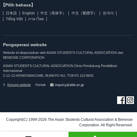
【Pilih bahasa】
日本語
English
中文（简体字）
中文（繁體字）
한국어
Tiếng Việt
ภาษาไทย
Pengoperasi website
Website ini dioperasikan oleh ASIAN STUDENTS CULTURAL ASSOCIATION dan
BENESSE CORPORATION
ASIAN STUDENTS CULTURAL ASSOCIATION Divisi Pendukung Pendidikan
Internasional
2-12-13 HONKOMAGOME, BUNKYO-KU, TOKYO 113-8642
Konsep website
Kontak
Copyright(C) 1999-2026 The Asian Students Cultural Association & Benesse
Corporation. All Right Reserved.