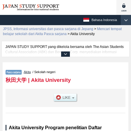
Bahasa Indonesia
JPSS, Informasi universitas dan pasca sarjana di Jepang
>
Mencari tempat
belajar sekolah dari Akita Pasca sarjana
>
Akita University
JAPAN STUDY SUPPORT yang dikelola bersama oleh The Asian Students
Cultural Association (ABK) dan Benesse Corp. menyediakan informasi
sekitar 1300 universitas, pascasarjana, universitas yunior, akademi
kejuruan yang siap menerima mahasiswa(i) mancanegara.
Tersedia informasi rinci mengenai Akita University, mencakup informasi per
Akita
/ Sekolah negeri
jurusan riset seperti %% research %%, serta berbagai informasi yang
berguna bagi mahasiswa(i) mancanegara seperti kuota untuk jumlah
秋田大学
|
Akita University
pendaftar dan jumlah kelulusan ujian masuk mahasiswa(i) mancanegara,
informasi mengenai ujian masuk, prasarana kampus, akses jalan, dan
lainnya. Silakan memanfaatkannya.
Akita University Program penelitian Daftar