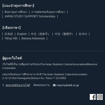
【แนะนำทุนการศึกษา】
ค้นหาทุนการศึกษา
การสมัครขอรับทุนการศึกษา
JAPAN STUDY SUPPORT Scholarships
【เลือกภาษา】
日本語
English
中文（简体字）
中文（繁體字）
한국어
Tiếng Việt
Bahasa Indonesia
ผู้ดูแลเว็บไซต์
เว็บไซต์นี้เป็นเวบที่ดูแลร่วมกันของThe Asian Students Cultural Association&Benesse
Corporation
แผนกสนับสนุนการศึกษานานาชาติ The Asian Students Cultural Association
2-12-13 Hon-Komagome,Bunkyo-Ku, Tokyo 〒113-8462
คอนเซปต์ของเวบไซต์
ติดต่อสอบถาม