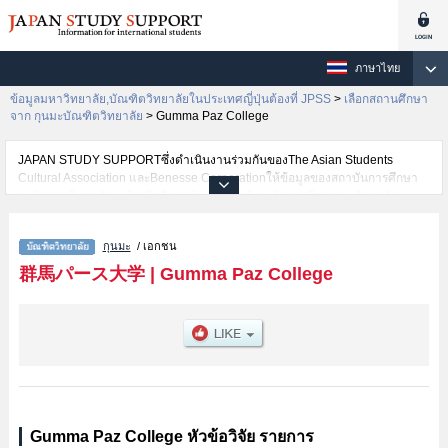
ภาษาไทย
ข้อมูลมหาวิทยาลัย,บัณฑิตวิทยาลัยในประเทศญี่ปุ่นต้องที่ JPSS
>
เลือกสถานศึกษา
จาก กุนมะบัณฑิตวิทยาลัย
>
Gumma Paz College
JAPAN STUDY SUPPORTซึ่งดำเนินงานร่วมกันของThe Asian Students
Cultural Association และBenesse Corporationให้ข้อมูลของสถาบันการศึกษา
ระดับมหาวิทยาลัย・บัณฑิตวิทยาลัย・วิทยาลัยระดับอนุปริญญา・วิทยาลัย
อาชีวศึกษากว่า1,300 แห่งที่กำลังเปิดรับสมัครนักศึกษาต่างชาติอยู่ ที่นี่จะให้
ข้อมูลรายละเอียดเกี่ยวกับGumma Paz College,ข้อมูลจำเป็นสำหรับนักศึกษาต่าง
กุนมะ
/ เอกชน
ชาติเช่น เป็นต้น,ข้อมูลของแต่ละสาขาวิจัย,ข้อมูลการสอบคัดเลือกเข้าศึกษาเช่น
จำนวนคนที่รับสมัครหรือจำนวนคนที่ผ่านการสอบคัดเลือกเป็นต้น,แนะนำสถาน
群馬パース大学
|
Gumma Paz College
ที่,การเดินทางเป็นต้นไว้ด้วยดังนั้นขอเชิญใช้บริการค้นหาข้อมูลตามอัธยาศัย
Gumma Paz College หัวข้อวิจัย รายการ