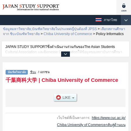
ภาษาไทย
ข้อมูลมหาวิทยาลัย,บัณฑิตวิทยาลัยในประเทศญี่ปุ่นต้องที่ JPSS
>
เลือกสถานศึกษา
จาก ชิบะบัณฑิตวิทยาลัย
>
Chiba University of Commerce
>
Policy Informatics
JAPAN STUDY SUPPORTซึ่งดำเนินงานร่วมกันของThe Asian Students
Cultural Association และBenesse Corporationให้ข้อมูลของสถาบันการศึกษา
ระดับมหาวิทยาลัย・บัณฑิตวิทยาลัย・วิทยาลัยระดับอนุปริญญา・วิทยาลัย
อาชีวศึกษากว่า1,300 แห่งที่กำลังเปิดรับสมัครนักศึกษาต่างชาติอยู่ ที่นี่จะให้
ข้อมูลรายละเอียดเกี่ยวกับChiba University of Commerce,ข้อมูลจำเป็นสำหรับ
ชิบะ
/ เอกชน
นักศึกษาต่างชาติเช่นGraduate School of CommerceหรือPolicy
InformaticsหรือAccounting & Finance, MBA Program เป็นต้น,ข้อมูลของแต่ละ
千葉商科大学
|
Chiba University of Commerce
สาขาวิจัย,ข้อมูลการสอบคัดเลือกเข้าศึกษาเช่นจำนวนคนที่รับสมัครหรือจำนวน
คนที่ผ่านการสอบคัดเลือกเป็นต้น,แนะนำสถานที่,การเดินทางเป็นต้นไว้ด้วยดังนั้น
ขอเชิญใช้บริการค้นหาข้อมูลตามอัธยาศัย
เว็บไซต์ที่เป็นทางการ:
https://www.cuc.ac.jp/
Chiba University of Commerceกลับสู่ด้านบน