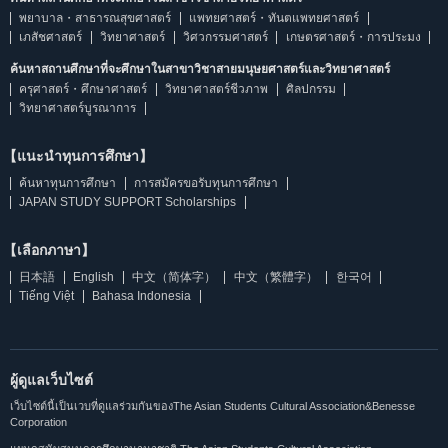
พยาบาล・สาธารณสุขศาสตร์
แพทยศาสตร์・ทันตแพทยศาสตร์
เภสัชศาสตร์
วิทยาศาสตร์
วิศวกรรมศาสตร์
เกษตรศาสตร์・การประมง
ค้นหาสถานศึกษาที่จะศึกษาในสาขาวิชาสายมนุษยศาสตร์และวิทยาศาสตร์
ครุศาสตร์・ศึกษาศาสตร์
วิทยาศาสตร์ชีวภาพ
ศิลปกรรม
วิทยาศาสตร์บูรณาการ
【แนะนำทุนการศึกษา】
ค้นหาทุนการศึกษา
การสมัครขอรับทุนการศึกษา
JAPAN STUDY SUPPORT Scholarships
【เลือกภาษา】
日本語
English
中文（简体字）
中文（繁體字）
한국어
Tiếng Việt
Bahasa Indonesia
ผู้ดูแลเว็บไซต์
เว็บไซต์นี้เป็นเวบที่ดูแลร่วมกันของThe Asian Students Cultural Association&Benesse
Corporation