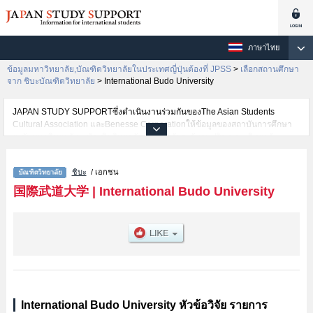
ภาษาไทย
ข้อมูลมหาวิทยาลัย,บัณฑิตวิทยาลัยในประเทศญี่ปุ่นต้องที่ JPSS
>
เลือกสถานศึกษา
จาก ชิบะบัณฑิตวิทยาลัย
>
International Budo University
JAPAN STUDY SUPPORTซึ่งดำเนินงานร่วมกันของThe Asian Students
Cultural Association และBenesse Corporationให้ข้อมูลของสถาบันการศึกษา
ระดับมหาวิทยาลัย・บัณฑิตวิทยาลัย・วิทยาลัยระดับอนุปริญญา・วิทยาลัย
อาชีวศึกษากว่า1,300 แห่งที่กำลังเปิดรับสมัครนักศึกษาต่างชาติอยู่ ที่นี่จะให้
ข้อมูลรายละเอียดเกี่ยวกับInternational Budo University,ข้อมูลจำเป็นสำหรับ
ชิบะ
/ เอกชน
นักศึกษาต่างชาติเช่นMartial Art and Sports เป็นต้น,ข้อมูลของแต่ละสาขา
วิจัย,ข้อมูลการสอบคัดเลือกเข้าศึกษาเช่นจำนวนคนที่รับสมัครหรือจำนวนคนที่
国際武道大学
|
International Budo University
ผ่านการสอบคัดเลือกเป็นต้น,แนะนำสถานที่,การเดินทางเป็นต้นไว้ด้วยดังนั้นขอ
เชิญใช้บริการค้นหาข้อมูลตามอัธยาศัย
International Budo University หัวข้อวิจัย รายการ