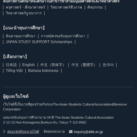
ค้นหาสถานศึกษาที่จะศึกษาในสาขาวิชาสายมนุษยศาสตร์และวิทยาศาสตร์
ครุศาสตร์・ศึกษาศาสตร์
วิทยาศาสตร์ชีวภาพ
ศิลปกรรม
วิทยาศาสตร์บูรณาการ
【แนะนำทุนการศึกษา】
ค้นหาทุนการศึกษา
การสมัครขอรับทุนการศึกษา
JAPAN STUDY SUPPORT Scholarships
【เลือกภาษา】
日本語
English
中文（简体字）
中文（繁體字）
한국어
Tiếng Việt
Bahasa Indonesia
ผู้ดูแลเว็บไซต์
เว็บไซต์นี้เป็นเวบที่ดูแลร่วมกันของThe Asian Students Cultural Association&Benesse
Corporation
แผนกสนับสนุนการศึกษานานาชาติ The Asian Students Cultural Association
2-12-13 Hon-Komagome,Bunkyo-Ku, Tokyo 〒113-8462
คอนเซปต์ของเวบไซต์
ติดต่อสอบถาม