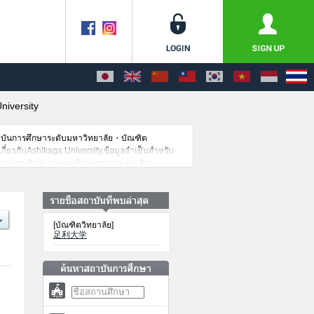
niversity
าบันการศึกษาระดับมหาวิทยาลัย・บัณฑิต
เกี่ยวกับAshikaga University,ข้อมูลจำเป็นสำหรับ
รับสมัครหรือจำนวนคนที่ผ่านการสอบคัดเลือก
[บัณฑิตวิทยาลัย]
足利大学