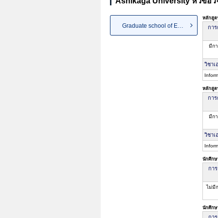
Ashikaga University หัวข้อวิ
หลักสู
Graduate school of Engineering
การค
มีกา
วิชาเ
Infor
หลักสู
การค
มีกา
วิชาเ
Infor
นักศึกษ
การ
ไม่มี
นักศึกษ
การ