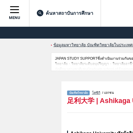
ค้นหาสถาบันการศึกษา
MENU
ข้อมูลมหาวิทยาลัย,บัณฑิตวิทยาลัยในประเทศญี่
JAPAN STUDY SUPPORTซึ่งดำเนินงานร่วมกันของT
วิทยาลัย・วิทยาลัยระดับอนุปริญญา・วิทยาลัยอาชีวศึกษ
นักศึกษาต่างชาติเช่นGraduate school of Enginee
เป็นต้น,แนะนำสถานที่,การเดินทางเป็นต้นไว้ด้วยดั
โทชิกิ
/ เอกชน
足利大学
|
Ashikaga 