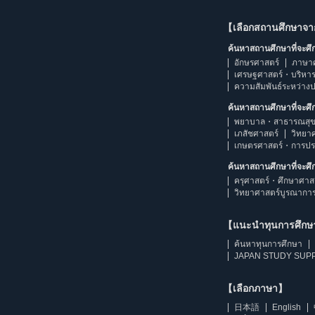
【เลือกสถานศึกษาจ
ค้นหาสถานศึกษาที่จะศ
อักษรศาสตร์
ภาษา
เศรษฐศาสตร์・บริหา
ความสัมพันธ์ระหว่าง
ค้นหาสถานศึกษาที่จะศ
พยาบาล・สาธารณสุข
เภสัชศาสตร์
วิทยา
เกษตรศาสตร์・การป
ค้นหาสถานศึกษาที่จะศ
ครุศาสตร์・ศึกษาศาส
วิทยาศาสตร์บูรณากา
【แนะนำทุนการศึก
ค้นหาทุนการศึกษา
JAPAN STUDY SUPP
【เลือกภาษา】
日本語
English