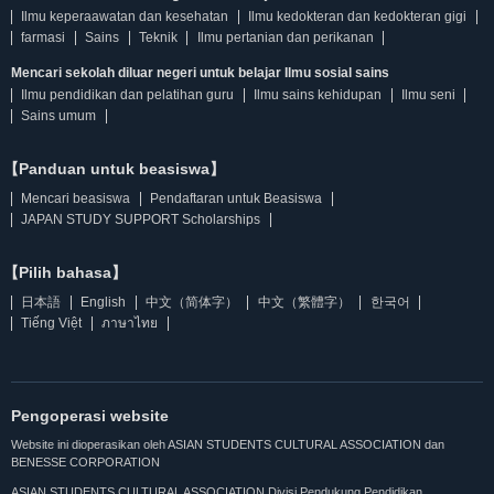
Ilmu keperaawatan dan kesehatan
Ilmu kedokteran dan kedokteran gigi
farmasi
Sains
Teknik
Ilmu pertanian dan perikanan
Mencari sekolah diluar negeri untuk belajar Ilmu sosial sains
Ilmu pendidikan dan pelatihan guru
Ilmu sains kehidupan
Ilmu seni
Sains umum
【Panduan untuk beasiswa】
Mencari beasiswa
Pendaftaran untuk Beasiswa
JAPAN STUDY SUPPORT Scholarships
【Pilih bahasa】
日本語
English
中文（简体字）
中文（繁體字）
한국어
Tiếng Việt
ภาษาไทย
Pengoperasi website
Website ini dioperasikan oleh ASIAN STUDENTS CULTURAL ASSOCIATION dan
BENESSE CORPORATION
ASIAN STUDENTS CULTURAL ASSOCIATION Divisi Pendukung Pendidikan