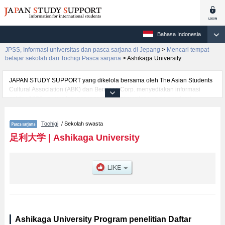
Bahasa Indonesia
JPSS, Informasi universitas dan pasca sarjana di Jepang
>
Mencari tempat
belajar sekolah dari Tochigi Pasca sarjana
>
Ashikaga University
JAPAN STUDY SUPPORT yang dikelola bersama oleh The Asian Students
Cultural Association (ABK) dan Benesse Corp. menyediakan informasi
sekitar 1300 universitas, pascasarjana, universitas yunior, akademi
kejuruan yang siap menerima mahasiswa(i) mancanegara.
Tersedia informasi rinci mengenai Ashikaga University, mencakup informasi
Tochigi
/ Sekolah swasta
per jurusan riset seperti %% research %%, serta berbagai informasi yang
berguna bagi mahasiswa(i) mancanegara seperti kuota untuk jumlah
足利大学
|
Ashikaga University
pendaftar dan jumlah kelulusan ujian masuk mahasiswa(i) mancanegara,
informasi mengenai ujian masuk, prasarana kampus, akses jalan, dan
lainnya. Silakan memanfaatkannya.
Ashikaga University Program penelitian Daftar