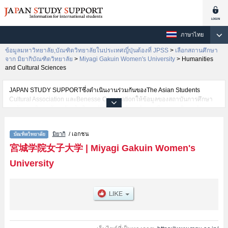
ภาษาไทย
ข้อมูลมหาวิทยาลัย,บัณฑิตวิทยาลัยในประเทศญี่ปุ่นต้องที่ JPSS
>
เลือกสถานศึกษา
จาก มิยากิบัณฑิตวิทยาลัย
>
Miyagi Gakuin Women's University
>
Humanities
and Cultural Sciences
JAPAN STUDY SUPPORTซึ่งดำเนินงานร่วมกันของThe Asian Students
Cultural Association และBenesse Corporationให้ข้อมูลของสถาบันการศึกษา
ระดับมหาวิทยาลัย・บัณฑิตวิทยาลัย・วิทยาลัยระดับอนุปริญญา・วิทยาลัย
อาชีวศึกษากว่า1,300 แห่งที่กำลังเปิดรับสมัครนักศึกษาต่างชาติอยู่ ที่นี่จะให้
ข้อมูลรายละเอียดเกี่ยวกับMiyagi Gakuin Women's University,ข้อมูลจำเป็น
มิยากิ
/ เอกชน
สำหรับนักศึกษาต่างชาติเช่นHumanities and Cultural SciencesหรือHealth and
Nutrition เป็นต้น,ข้อมูลของแต่ละสาขาวิจัย,ข้อมูลการสอบคัดเลือกเข้าศึกษาเช่น
宮城学院女子大学
|
Miyagi Gakuin Women's
จำนวนคนที่รับสมัครหรือจำนวนคนที่ผ่านการสอบคัดเลือกเป็นต้น,แนะนำสถาน
University
ที่,การเดินทางเป็นต้นไว้ด้วยดังนั้นขอเชิญใช้บริการค้นหาข้อมูลตามอัธยาศัย