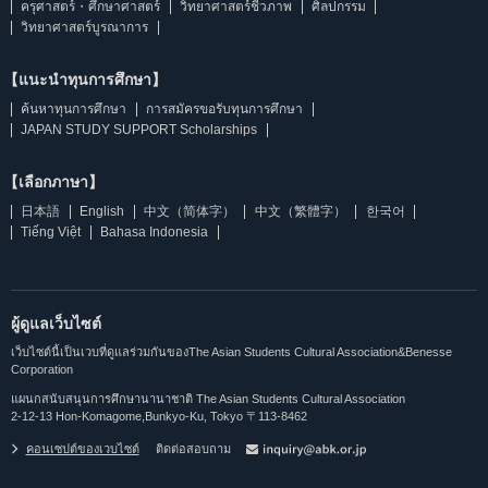
ครุศาสตร์・ศึกษาศาสตร์
วิทยาศาสตร์ชีวภาพ
ศิลปกรรม
วิทยาศาสตร์บูรณาการ
【แนะนำทุนการศึกษา】
ค้นหาทุนการศึกษา
การสมัครขอรับทุนการศึกษา
JAPAN STUDY SUPPORT Scholarships
【เลือกภาษา】
日本語
English
中文（简体字）
中文（繁體字）
한국어
Tiếng Việt
Bahasa Indonesia
ผู้ดูแลเว็บไซต์
เว็บไซต์นี้เป็นเวบที่ดูแลร่วมกันของThe Asian Students Cultural Association&Benesse
Corporation
แผนกสนับสนุนการศึกษานานาชาติ The Asian Students Cultural Association
2-12-13 Hon-Komagome,Bunkyo-Ku, Tokyo 〒113-8462
คอนเซปต์ของเวบไซต์
ติดต่อสอบถาม