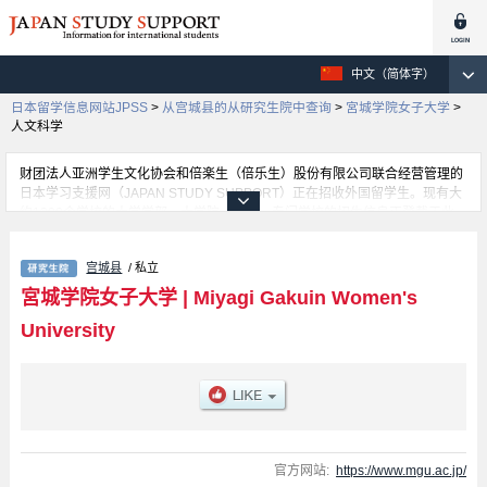
中文（简体字）
日本留学信息网站JPSS
>
从宫城县的从研究生院中查询
>
宮城学院女子大学
>
人文科学
财团法人亚洲学生文化协会和倍楽生（倍乐生）股份有限公司联合经营管理的
日本学习支援网（JAPAN STUDY SUPPORT）正在招收外国留学生。现有大
约1300个学校的大学学部、大学院、短大、专门学校的招生信息正登载于此
网。
这里登载的是宮城学院女子大学的详细招生信息。有人文科学、Health and
宫城县
/ 私立
Nutrition等各研究科的不同信息。招收名额、合格人数等考试信息，以及设施
介绍、联系方式等外国留学生必要的信息都登载于此，请务必查阅和利用此
宮城学院女子大学
|
Miyagi Gakuin Women's
网。
University
官方网站:
https://www.mgu.ac.jp/