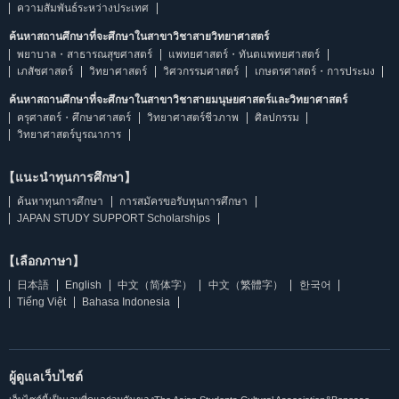
ความสัมพันธ์ระหว่างประเทศ
ค้นหาสถานศึกษาที่จะศึกษาในสาขาวิชาสายวิทยาศาสตร์
พยาบาล・สาธารณสุขศาสตร์
แพทยศาสตร์・ทันตแพทยศาสตร์
เภสัชศาสตร์
วิทยาศาสตร์
วิศวกรรมศาสตร์
เกษตรศาสตร์・การประมง
ค้นหาสถานศึกษาที่จะศึกษาในสาขาวิชาสายมนุษยศาสตร์และวิทยาศาสตร์
ครุศาสตร์・ศึกษาศาสตร์
วิทยาศาสตร์ชีวภาพ
ศิลปกรรม
วิทยาศาสตร์บูรณาการ
【แนะนำทุนการศึกษา】
ค้นหาทุนการศึกษา
การสมัครขอรับทุนการศึกษา
JAPAN STUDY SUPPORT Scholarships
【เลือกภาษา】
日本語
English
中文（简体字）
中文（繁體字）
한국어
Tiếng Việt
Bahasa Indonesia
ผู้ดูแลเว็บไซต์