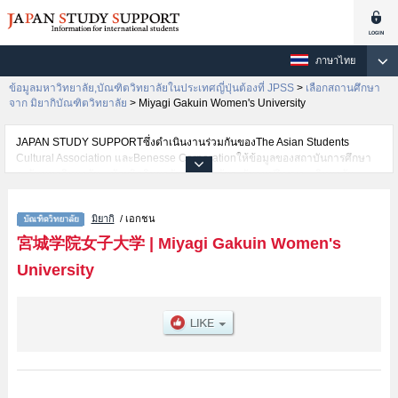
ภาษาไทย
ข้อมูลมหาวิทยาลัย,บัณฑิตวิทยาลัยในประเทศญี่ปุ่นต้องที่ JPSS
>
เลือกสถานศึกษา
จาก มิยากิบัณฑิตวิทยาลัย
>
Miyagi Gakuin Women's University
JAPAN STUDY SUPPORTซึ่งดำเนินงานร่วมกันของThe Asian Students
Cultural Association และBenesse Corporationให้ข้อมูลของสถาบันการศึกษา
ระดับมหาวิทยาลัย・บัณฑิตวิทยาลัย・วิทยาลัยระดับอนุปริญญา・วิทยาลัย
อาชีวศึกษากว่า1,300 แห่งที่กำลังเปิดรับสมัครนักศึกษาต่างชาติอยู่ ที่นี่จะให้
ข้อมูลรายละเอียดเกี่ยวกับMiyagi Gakuin Women's University,ข้อมูลจำเป็น
มิยากิ
/ เอกชน
สำหรับนักศึกษาต่างชาติเช่นHumanities and Cultural SciencesหรือHealth and
Nutrition เป็นต้น,ข้อมูลของแต่ละสาขาวิจัย,ข้อมูลการสอบคัดเลือกเข้าศึกษาเช่น
宮城学院女子大学
|
Miyagi Gakuin Women's
จำนวนคนที่รับสมัครหรือจำนวนคนที่ผ่านการสอบคัดเลือกเป็นต้น,แนะนำสถาน
University
ที่,การเดินทางเป็นต้นไว้ด้วยดังนั้นขอเชิญใช้บริการค้นหาข้อมูลตามอัธยาศัย