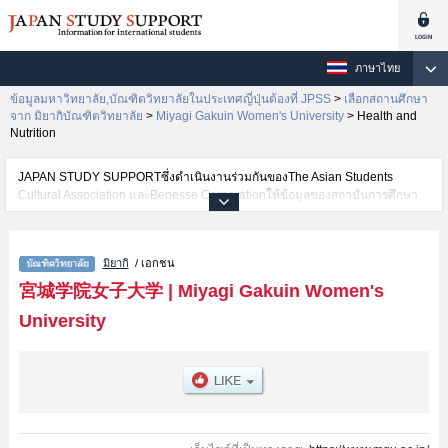
ภาษาไทย
ข้อมูลมหาวิทยาลัย,บัณฑิตวิทยาลัยในประเทศญี่ปุ่นต้องที่ JPSS
>
เลือกสถานศึกษา
จาก มิยากิบัณฑิตวิทยาลัย
>
Miyagi Gakuin Women's University
>
Health and
Nutrition
JAPAN STUDY SUPPORTซึ่งดำเนินงานร่วมกันของThe Asian Students
Cultural Association และBenesse Corporationให้ข้อมูลของสถาบันการศึกษา
ระดับมหาวิทยาลัย・บัณฑิตวิทยาลัย・วิทยาลัยระดับอนุปริญญา・วิทยาลัย
อาชีวศึกษากว่า1,300 แห่งที่กำลังเปิดรับสมัครนักศึกษาต่างชาติอยู่ ที่นี่จะให้
ข้อมูลรายละเอียดเกี่ยวกับMiyagi Gakuin Women's University,ข้อมูลจำเป็น
มิยากิ
/ เอกชน
สำหรับนักศึกษาต่างชาติเช่นHumanities and Cultural SciencesหรือHealth and
Nutrition เป็นต้น,ข้อมูลของแต่ละสาขาวิจัย,ข้อมูลการสอบคัดเลือกเข้าศึกษาเช่น
宮城学院女子大学
|
Miyagi Gakuin Women's
จำนวนคนที่รับสมัครหรือจำนวนคนที่ผ่านการสอบคัดเลือกเป็นต้น,แนะนำสถาน
University
ที่,การเดินทางเป็นต้นไว้ด้วยดังนั้นขอเชิญใช้บริการค้นหาข้อมูลตามอัธยาศัย