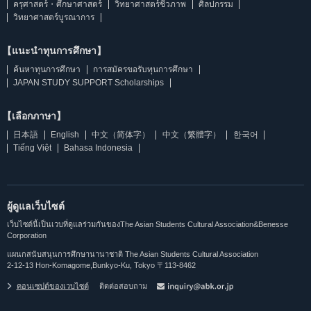
ครุศาสตร์・ศึกษาศาสตร์
วิทยาศาสตร์ชีวภาพ
ศิลปกรรม
วิทยาศาสตร์บูรณาการ
【แนะนำทุนการศึกษา】
ค้นหาทุนการศึกษา
การสมัครขอรับทุนการศึกษา
JAPAN STUDY SUPPORT Scholarships
【เลือกภาษา】
日本語
English
中文（简体字）
中文（繁體字）
한국어
Tiếng Việt
Bahasa Indonesia
ผู้ดูแลเว็บไซต์
เว็บไซต์นี้เป็นเวบที่ดูแลร่วมกันของThe Asian Students Cultural Association&Benesse
Corporation
แผนกสนับสนุนการศึกษานานาชาติ The Asian Students Cultural Association
2-12-13 Hon-Komagome,Bunkyo-Ku, Tokyo 〒113-8462
คอนเซปต์ของเวบไซต์
ติดต่อสอบถาม