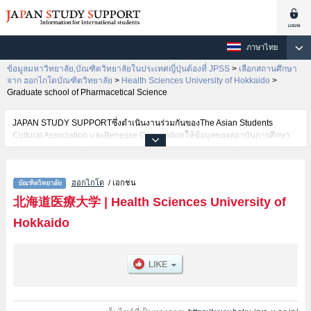
ภาษาไทย
ข้อมูลมหาวิทยาลัย,บัณฑิตวิทยาลัยในประเทศญี่ปุ่นต้องที่ JPSS
>
เลือกสถานศึกษา
จาก ฮอกไกโดบัณฑิตวิทยาลัย
>
Health Sciences University of Hokkaido
>
Graduate school of Pharmacetical Science
JAPAN STUDY SUPPORTซึ่งดำเนินงานร่วมกันของThe Asian Students
Cultural Association และBenesse Corporationให้ข้อมูลของสถาบันการศึกษา
ระดับมหาวิทยาลัย・บัณฑิตวิทยาลัย・วิทยาลัยระดับอนุปริญญา・วิทยาลัย
อาชีวศึกษากว่า1,300 แห่งที่กำลังเปิดรับสมัครนักศึกษาต่างชาติอยู่ ที่นี่จะให้
ข้อมูลรายละเอียดเกี่ยวกับHealth Sciences University of Hokkaido,ข้อมูลจำเป็น
ฮอกไกโด
/ เอกชน
สำหรับนักศึกษาต่างชาติเช่นGraduate school of Pharmacetical
ScienceหรือGraduate school of DentistryหรือGraduate school of Nursing
北海道医療大学
|
Health Sciences University of
and Social ServicesหรือGraduate school of Psychological
Hokkaido
ScienceหรือGraduate school of Rehabilitation Sciences เป็นต้น,ข้อมูลของ
แต่ละสาขาวิจัย,ข้อมูลการสอบคัดเลือกเข้าศึกษาเช่นจำนวนคนที่รับสมัครหรือ
จำนวนคนที่ผ่านการสอบคัดเลือกเป็นต้น,แนะนำสถานที่,การเดินทางเป็นต้นไว้
ด้วยดังนั้นขอเชิญใช้บริการค้นหาข้อมูลตามอัธยาศัย