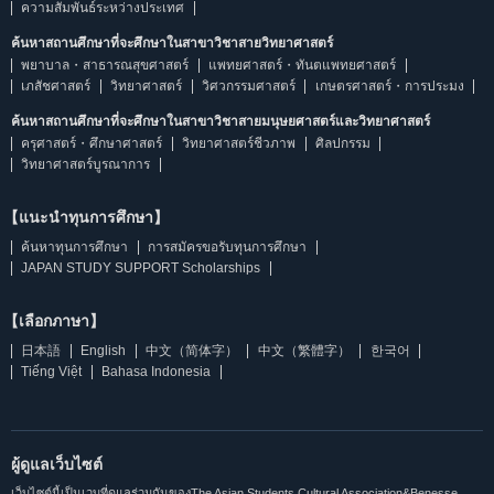
ความสัมพันธ์ระหว่างประเทศ
ค้นหาสถานศึกษาที่จะศึกษาในสาขาวิชาสายวิทยาศาสตร์
พยาบาล・สาธารณสุขศาสตร์
แพทยศาสตร์・ทันตแพทยศาสตร์
เภสัชศาสตร์
วิทยาศาสตร์
วิศวกรรมศาสตร์
เกษตรศาสตร์・การประมง
ค้นหาสถานศึกษาที่จะศึกษาในสาขาวิชาสายมนุษยศาสตร์และวิทยาศาสตร์
ครุศาสตร์・ศึกษาศาสตร์
วิทยาศาสตร์ชีวภาพ
ศิลปกรรม
วิทยาศาสตร์บูรณาการ
【แนะนำทุนการศึกษา】
ค้นหาทุนการศึกษา
การสมัครขอรับทุนการศึกษา
JAPAN STUDY SUPPORT Scholarships
【เลือกภาษา】
日本語
English
中文（简体字）
中文（繁體字）
한국어
Tiếng Việt
Bahasa Indonesia
ผู้ดูแลเว็บไซต์
เว็บไซต์นี้เป็นเวบที่ดูแลร่วมกันของThe Asian Students Cultural Association&Benesse