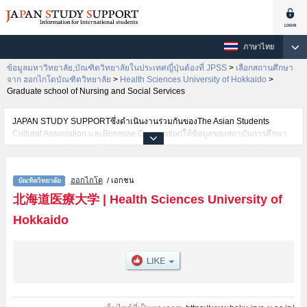
ภาษาไทย
ข้อมูลมหาวิทยาลัย,บัณฑิตวิทยาลัยในประเทศญี่ปุ่นต้องที่ JPSS
>
เลือกสถานศึกษา
จาก ฮอกไกโดบัณฑิตวิทยาลัย
>
Health Sciences University of Hokkaido
>
Graduate school of Nursing and Social Services
JAPAN STUDY SUPPORTซึ่งดำเนินงานร่วมกันของThe Asian Students
Cultural Association และBenesse Corporationให้ข้อมูลของสถาบันการศึกษา
ระดับมหาวิทยาลัย・บัณฑิตวิทยาลัย・วิทยาลัยระดับอนุปริญญา・วิทยาลัย
อาชีวศึกษากว่า1,300 แห่งที่กำลังเปิดรับสมัครนักศึกษาต่างชาติอยู่ ที่นี่จะให้
ข้อมูลรายละเอียดเกี่ยวกับHealth Sciences University of Hokkaido,ข้อมูลจำเป็น
ฮอกไกโด
/ เอกชน
สำหรับนักศึกษาต่างชาติเช่นGraduate school of Pharmacetical
ScienceหรือGraduate school of DentistryหรือGraduate school of Nursing
北海道医療大学
|
Health Sciences University of
and Social ServicesหรือGraduate school of Psychological
Hokkaido
ScienceหรือGraduate school of Rehabilitation Sciences เป็นต้น,ข้อมูลของ
แต่ละสาขาวิจัย,ข้อมูลการสอบคัดเลือกเข้าศึกษาเช่นจำนวนคนที่รับสมัครหรือ
จำนวนคนที่ผ่านการสอบคัดเลือกเป็นต้น,แนะนำสถานที่,การเดินทางเป็นต้นไว้
ด้วยดังนั้นขอเชิญใช้บริการค้นหาข้อมูลตามอัธยาศัย