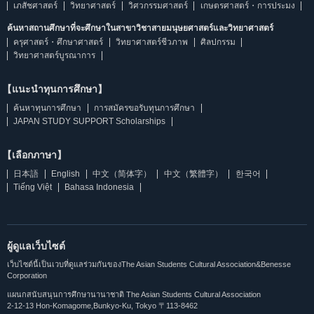
เภสัชศาสตร์
วิทยาศาสตร์
วิศวกรรมศาสตร์
เกษตรศาสตร์・การประมง
ค้นหาสถานศึกษาที่จะศึกษาในสาขาวิชาสายมนุษยศาสตร์และวิทยาศาสตร์
ครุศาสตร์・ศึกษาศาสตร์
วิทยาศาสตร์ชีวภาพ
ศิลปกรรม
วิทยาศาสตร์บูรณาการ
【แนะนำทุนการศึกษา】
ค้นหาทุนการศึกษา
การสมัครขอรับทุนการศึกษา
JAPAN STUDY SUPPORT Scholarships
【เลือกภาษา】
日本語
English
中文（简体字）
中文（繁體字）
한국어
Tiếng Việt
Bahasa Indonesia
ผู้ดูแลเว็บไซต์
เว็บไซต์นี้เป็นเวบที่ดูแลร่วมกันของThe Asian Students Cultural Association&Benesse
Corporation
แผนกสนับสนุนการศึกษานานาชาติ The Asian Students Cultural Association
2-12-13 Hon-Komagome,Bunkyo-Ku, Tokyo 〒113-8462