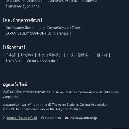
ครุศาสตร์・ศึกษาศาสตร์
วิทยาศาสตร์ชีวภาพ
ศิลปกรรม
วิทยาศาสตร์บูรณาการ
【แนะนำทุนการศึกษา】
ค้นหาทุนการศึกษา
การสมัครขอรับทุนการศึกษา
JAPAN STUDY SUPPORT Scholarships
【เลือกภาษา】
日本語
English
中文（简体字）
中文（繁體字）
한국어
Tiếng Việt
Bahasa Indonesia
ผู้ดูแลเว็บไซต์
เว็บไซต์นี้เป็นเวบที่ดูแลร่วมกันของThe Asian Students Cultural Association&Benesse
Corporation
แผนกสนับสนุนการศึกษานานาชาติ The Asian Students Cultural Association
2-12-13 Hon-Komagome,Bunkyo-Ku, Tokyo 〒113-8462
คอนเซปต์ของเวบไซต์
ติดต่อสอบถาม