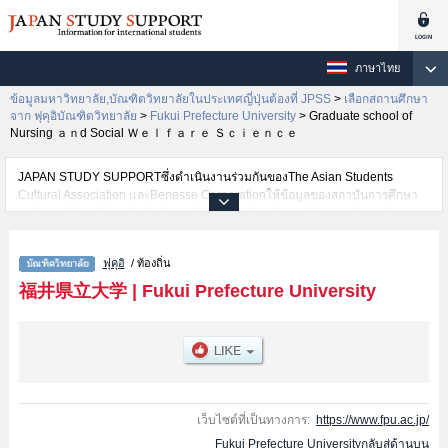
ภาษาไทย
ข้อมูลมหาวิทยาลัย,บัณฑิตวิทยาลัยในประเทศญี่ปุ่นต้องที่ JPSS
>
เลือกสถานศึกษา
จาก ฟุคุอิบัณฑิตวิทยาลัย
>
Fukui Prefecture University
>
Graduate school of
Nursing ａｎd Social Ｗｅｌｆａｒｅ Ｓｃｉｅｎｃｅ
JAPAN STUDY SUPPORTซึ่งดำเนินงานร่วมกันของThe Asian Students
Cultural Association และBenesse Corporationให้ข้อมูลของสถาบันการศึกษา
ระดับมหาวิทยาลัย・บัณฑิตวิทยาลัย・วิทยาลัยระดับอนุปริญญา・วิทยาลัย
อาชีวศึกษากว่า1,300 แห่งที่กำลังเปิดรับสมัครนักศึกษาต่างชาติอยู่ ที่นี่จะให้
ข้อมูลรายละเอียดเกี่ยวกับFukui Prefecture University,ข้อมูลจำเป็นสำหรับ
ฟุคุอิ
/ ท้องถิ่น
นักศึกษาต่างชาติเช่นGraduate school of Nursing ａｎd Social Ｗｅｌｆａｒ
ｅ ＳｃｉｅｎｃｅหรือGraduate School of Health and Human Life Sciences
福井県立大学
|
Fukui Prefecture University
เป็นต้น,ข้อมูลของแต่ละสาขาวิจัย,ข้อมูลการสอบคัดเลือกเข้าศึกษาเช่นจำนวนคน
ที่รับสมัครหรือจำนวนคนที่ผ่านการสอบคัดเลือกเป็นต้น,แนะนำสถานที่,การเดิน
ทางเป็นต้นไว้ด้วยดังนั้นขอเชิญใช้บริการค้นหาข้อมูลตามอัธยาศัย
เว็บไซต์ที่เป็นทางการ:
https://www.fpu.ac.jp/
Fukui Prefecture Universityกลับสู่ด้านบน