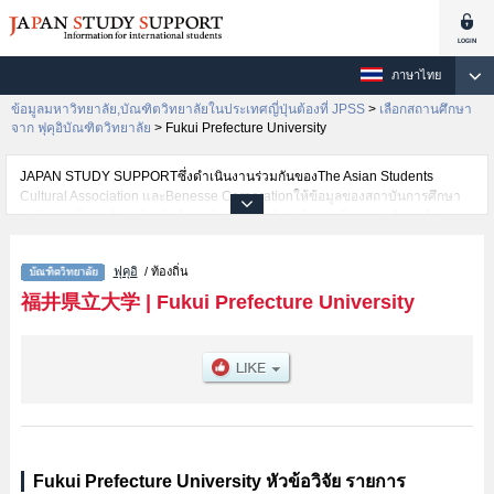
ภาษาไทย
ข้อมูลมหาวิทยาลัย,บัณฑิตวิทยาลัยในประเทศญี่ปุ่นต้องที่ JPSS
>
เลือกสถานศึกษา
จาก ฟุคุอิบัณฑิตวิทยาลัย
>
Fukui Prefecture University
JAPAN STUDY SUPPORTซึ่งดำเนินงานร่วมกันของThe Asian Students
Cultural Association และBenesse Corporationให้ข้อมูลของสถาบันการศึกษา
ระดับมหาวิทยาลัย・บัณฑิตวิทยาลัย・วิทยาลัยระดับอนุปริญญา・วิทยาลัย
อาชีวศึกษากว่า1,300 แห่งที่กำลังเปิดรับสมัครนักศึกษาต่างชาติอยู่ ที่นี่จะให้
ข้อมูลรายละเอียดเกี่ยวกับFukui Prefecture University,ข้อมูลจำเป็นสำหรับ
ฟุคุอิ
/ ท้องถิ่น
นักศึกษาต่างชาติเช่นGraduate school of Nursing ａｎd Social Ｗｅｌｆａｒ
ｅ ＳｃｉｅｎｃｅหรือGraduate School of Health and Human Life Sciences
福井県立大学
|
Fukui Prefecture University
เป็นต้น,ข้อมูลของแต่ละสาขาวิจัย,ข้อมูลการสอบคัดเลือกเข้าศึกษาเช่นจำนวนคน
ที่รับสมัครหรือจำนวนคนที่ผ่านการสอบคัดเลือกเป็นต้น,แนะนำสถานที่,การเดิน
ทางเป็นต้นไว้ด้วยดังนั้นขอเชิญใช้บริการค้นหาข้อมูลตามอัธยาศัย
Fukui Prefecture University หัวข้อวิจัย รายการ