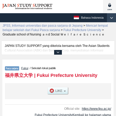
Bahasa Indonesia
JPSS, Informasi universitas dan pasca sarjana di Jepang
>
Mencari tempat
belajar sekolah dari Fukui Pasca sarjana
>
Fukui Prefecture University
>
Graduate school of Nursing ａｎd Social Ｗｅｌｆａｒｅ Ｓｃｉｅｎｃｅ
JAPAN STUDY SUPPORT yang dikelola bersama oleh The Asian Students
Cultural Association (ABK) dan Benesse Corp. menyediakan informasi
sekitar 1300 universitas, pascasarjana, universitas yunior, akademi
kejuruan yang siap menerima mahasiswa(i) mancanegara.
Tersedia informasi rinci mengenai Fukui Prefecture University, mencakup
Fukui
/ Sekolah lokal pablik
informasi per jurusan riset seperti %% research %%, serta berbagai
informasi yang berguna bagi mahasiswa(i) mancanegara seperti kuota
福井県立大学
|
Fukui Prefecture University
untuk jumlah pendaftar dan jumlah kelulusan ujian masuk mahasiswa(i)
mancanegara, informasi mengenai ujian masuk, prasarana kampus, akses
jalan, dan lainnya. Silakan memanfaatkannya.
Official site:
https://www.fpu.ac.jp/
Fukui Prefecture UniversityKembali ke halaman utama