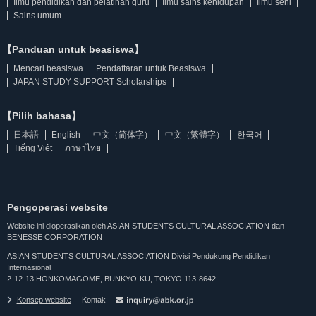
Ilmu pendidikan dan pelatihan guru
Ilmu sains kehidupan
Ilmu seni
Sains umum
【Panduan untuk beasiswa】
Mencari beasiswa
Pendaftaran untuk Beasiswa
JAPAN STUDY SUPPORT Scholarships
【Pilih bahasa】
日本語
English
中文（简体字）
中文（繁體字）
한국어
Tiếng Việt
ภาษาไทย
Pengoperasi website
Website ini dioperasikan oleh ASIAN STUDENTS CULTURAL ASSOCIATION dan
BENESSE CORPORATION
ASIAN STUDENTS CULTURAL ASSOCIATION Divisi Pendukung Pendidikan
Internasional
2-12-13 HONKOMAGOME, BUNKYO-KU, TOKYO 113-8642
Konsep website
Kontak