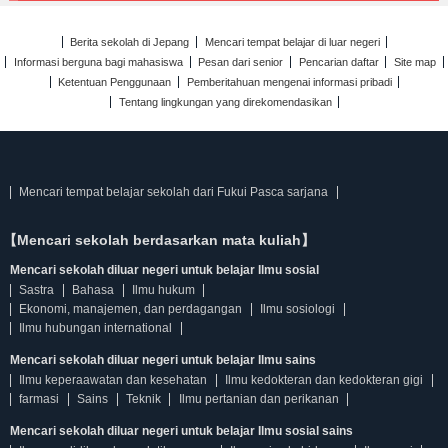
Berita sekolah di Jepang
Mencari tempat belajar di luar negeri
Informasi berguna bagi mahasiswa
Pesan dari senior
Pencarian daftar
Site map
Ketentuan Penggunaan
Pemberitahuan mengenai informasi pribadi
Tentang lingkungan yang direkomendasikan
Mencari tempat belajar sekolah dari Fukui Pasca sarjana
【Mencari sekolah berdasarkan mata kuliah】
Mencari sekolah diluar negeri untuk belajar Ilmu sosial
Sastra
Bahasa
Ilmu hukum
Ekonomi, manajemen, dan perdagangan
Ilmu sosiologi
Ilmu hubungan international
Mencari sekolah diluar negeri untuk belajar Ilmu sains
Ilmu keperaawatan dan kesehatan
Ilmu kedokteran dan kedokteran gigi
farmasi
Sains
Teknik
Ilmu pertanian dan perikanan
Mencari sekolah diluar negeri untuk belajar Ilmu sosial sains