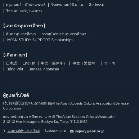
ครุศาสตร์・ศึกษาศาสตร์
วิทยาศาสตร์ชีวภาพ
ศิลปกรรม
วิทยาศาสตร์บูรณาการ
【แนะนำทุนการศึกษา】
ค้นหาทุนการศึกษา
การสมัครขอรับทุนการศึกษา
JAPAN STUDY SUPPORT Scholarships
【เลือกภาษา】
日本語
English
中文（简体字）
中文（繁體字）
한국어
Tiếng Việt
Bahasa Indonesia
ผู้ดูแลเว็บไซต์
เว็บไซต์นี้เป็นเวบที่ดูแลร่วมกันของThe Asian Students Cultural Association&Benesse
Corporation
แผนกสนับสนุนการศึกษานานาชาติ The Asian Students Cultural Association
2-12-13 Hon-Komagome,Bunkyo-Ku, Tokyo 〒113-8462
คอนเซปต์ของเวบไซต์
ติดต่อสอบถาม