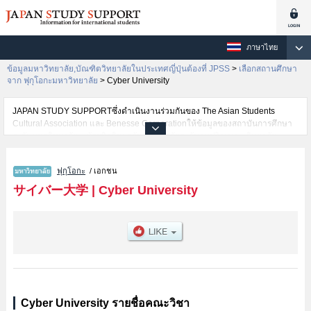
ภาษาไทย
ข้อมูลมหาวิทยาลัย,บัณฑิตวิทยาลัยในประเทศญี่ปุ่นต้องที่ JPSS
>
เลือกสถานศึกษา
จาก ฟุกุโอกะมหาวิทยาลัย
>
Cyber University
JAPAN STUDY SUPPORTซึ่งดำเนินงานร่วมกันของ The Asian Students
Cultural Association และ Benesse Corporationให้ข้อมูลของสถาบันการศึกษา
ระดับมหาวิทยาลัย・บัณฑิตวิทยาลัย・วิทยาลัยระดับอนุปริญญา・วิทยาลัย
อาชีวศึกษากว่า1,300 แห่งที่กำลังเปิดรับสมัครนักศึกษาต่างชาติอยู่ ที่นี่จะให้
ข้อมูลรายละเอียดเกี่ยวกับCyber University,ข้อมูลจำเป็นสำหรับนักศึกษาต่างชาติ
ฟุกุโอกะ
/ เอกชน
เช่นข้อมูลของแต่ละคณะ,ข้อมูลการสอบคัดเลือกเข้าศึกษาเช่นจำนวนคนที่รับ
สมัครหรือจำนวนคนที่ผ่านการสอบคัดเลือกเป็นต้น,แนะนำสถานที่,การเดินทาง
サイバー大学
|
Cyber University
เป็นต้นไว้ด้วยดังนั้นขอเชิญใช้บริการค้นหาข้อมูลตามอัธยาศัย
Cyber University รายชื่อคณะวิชา