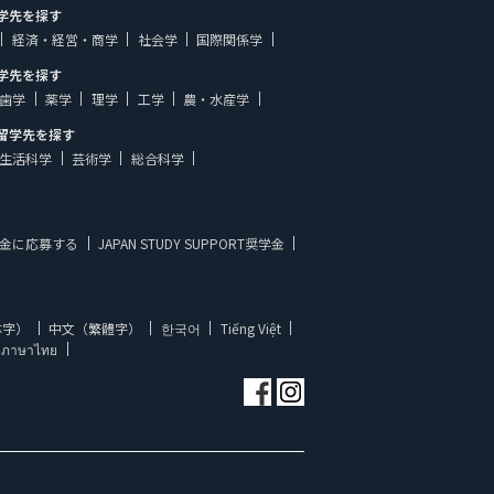
学先を探す
経済・経営・商学
社会学
国際関係学
学先を探す
歯学
薬学
理学
工学
農・水産学
留学先を探す
生活科学
芸術学
総合科学
金に応募する
JAPAN STUDY SUPPORT奨学金
体字）
中文（繁體字）
한국어
Tiếng Việt
ภาษาไทย