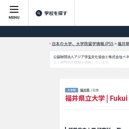
学校を探す
MENU
日本の大学、大学院留学情報JPSS
>
福井
公益財団法人アジア学生文化協会と株式会社ベネッセ
大・専門学校情報を掲載しています。
こちらでは福井県立大学に関する詳細情報を記
ど外国人留学生に必要な情報を掲載しているの
福井県
/ 公立
福井県立大学
|
Fukui