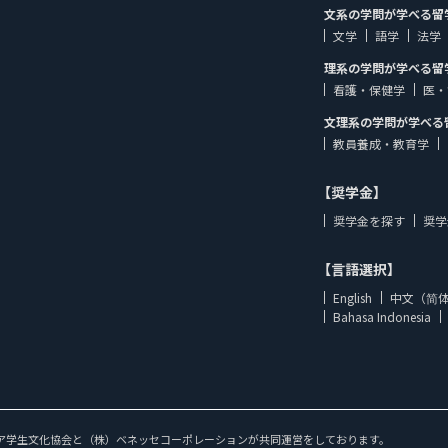
文系の学問が学べる留
文学
語学
法学
理系の学問が学べる留
看護・保健学
医・
文理系の学問が学べる
教員養成・教育学
【奨学金】
奨学金を探す
奨学
【言語選択】
English
中文（简
Bahasa Indonesia
ア学生文化協会と（株）ベネッセコーポレーションが共同運営をしております。