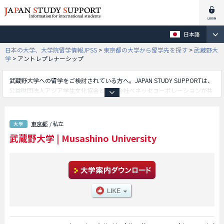
日本語
日本の大学、大学院留学情報JPSS
>
東京都の大学から留学先を探す
>
武蔵野大
学
>
アントレプレナーシップ
武蔵野大学への留学をご検討されている方へ。JAPAN STUDY SUPPORTは、
公益財団法人アジア学生文化協会と株式会社ベネッセコーポレーションが共
同運営している外国人留学生向け日本留学情報サイトです。武蔵野大学のア
ントレプレナーシップ学部やウェルビーイング学部やグローバル学部や工学
部やデータサイエンス学部や文学部や経済学部や経営学部や法学部や人間科
東京都
/ 私立
学学部等、学部別の詳細情報も掲載していますので、武蔵野大学に関する留
武蔵野大学
|
Musashino University
学情報をお探しの方は是非ご利用下さい。その他、外国人留学生募集をして
いる約1,300校の大学・大学院・短大・専門学校情報も掲載しています。