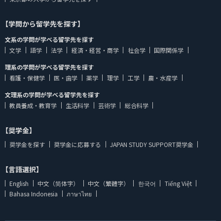
【学問から留学先を探す】
文系の学問が学べる留学先を探す
文学
語学
法学
経済・経営・商学
社会学
国際関係学
理系の学問が学べる留学先を探す
看護・保健学
医・歯学
薬学
理学
工学
農・水産学
文理系の学問が学べる留学先を探す
教員養成・教育学
生活科学
芸術学
総合科学
【奨学金】
奨学金を探す
奨学金に応募する
JAPAN STUDY SUPPORT奨学金
【言語選択】
English
中文（简体字）
中文（繁體字）
한국어
Tiếng Việt
Bahasa Indonesia
ภาษาไทย