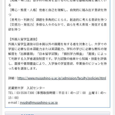
る
［関心・態度・人格］他者と自己を理解し、自発的に踏み出す意欲を持
つ
［思考力・判断力］課題を多角的にとらえ、創造的に考える意欲を持つ
［交感力・発信力］多様な人々のなかで、自らを考え表現・発信する意
欲を持つ
【外国人留学生選抜】
外国人留学生選抜は日本国以外の国籍を有する者を対象とし、大学での
学習に必要な日本語能力または英語能力、学科の学びに必要な教科の理
解度を「出願書類」「日本留学試験」「個別学力検査」「面接」によっ
て判断する入学者選抜制度です。学力試験の結果から知識・技能を評価
し、面接や書類審査により、入学後の学習意欲、卒業後のビジョンを持
った者を選抜します。
詳細：
https://www.musashino-u.ac.jp/admission/faculty/policies.html
武蔵野大学 入試センター
TEL：03-5530-7300（事務取扱時間：平日 8：45～17：00 土曜 8：45～
15：00）
e-mail：
nyushi@musashino-u.ac.jp