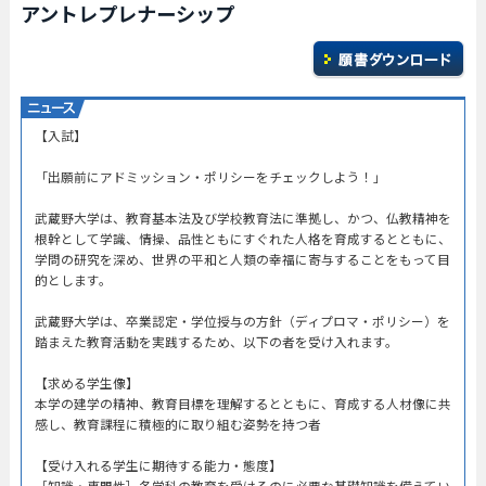
アントレプレナーシップ
【入試】
「出願前にアドミッション・ポリシーをチェックしよう！」
武蔵野大学は、教育基本法及び学校教育法に準拠し、かつ、仏教精神を
根幹として学識、情操、品性ともにすぐれた人格を育成するとともに、
学問の研究を深め、世界の平和と人類の幸福に寄与することをもって目
的とします。
武蔵野大学は、卒業認定・学位授与の方針（ディプロマ・ポリシー）を
踏まえた教育活動を実践するため、以下の者を受け入れます。
【求める学生像】
本学の建学の精神、教育目標を理解するとともに、育成する人材像に共
感し、教育課程に積極的に取り組む姿勢を持つ者
【受け入れる学生に期待する能力・態度】
［知識・専門性］各学科の教育を受けるのに必要な基礎知識を備えてい