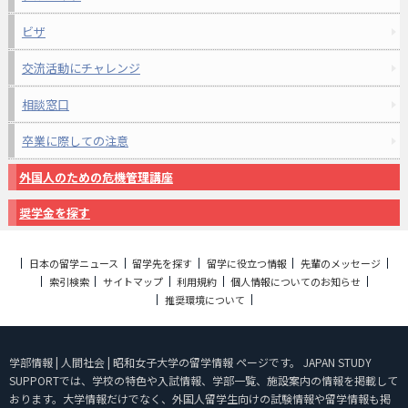
ビザ
交流活動にチャレンジ
相談窓口
卒業に際しての注意
外国人のための危機管理講座
奨学金を探す
日本の留学ニュース
留学先を探す
留学に役立つ情報
先輩のメッセージ
索引検索
サイトマップ
利用規約
個人情報についてのお知らせ
推奨環境について
学部情報 | 人間社会 | 昭和女子大学の留学情報 ページです。 JAPAN STUDY
SUPPORTでは、学校の特色や入試情報、学部一覧、施設案内の情報を掲載して
おります。大学情報だけでなく、外国人留学生向けの試験情報や留学情報も掲