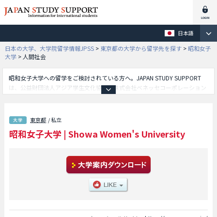
日本語
日本の大学、大学院留学情報JPSS
>
東京都の大学から留学先を探す
>
昭和女子
大学
>
人間社会
昭和女子大学への留学をご検討されている方へ。JAPAN STUDY SUPPORT
は、公益財団法人アジア学生文化協会と株式会社ベネッセコーポレーション
が共同運営している外国人留学生向け日本留学情報サイトです。昭和女子大
学の人間文化学部や食健康科学部や人間社会学部やグローバルビジネス学部
や国際学部や総合情報学部や環境デザイン学部等、学部別の詳細情報も掲載
東京都
/ 私立
していますので、昭和女子大学に関する留学情報をお探しの方は是非ご利用
昭和女子大学
|
Showa Women's University
下さい。その他、外国人留学生募集をしている約1,300校の大学・大学院・
短大・専門学校情報も掲載しています。