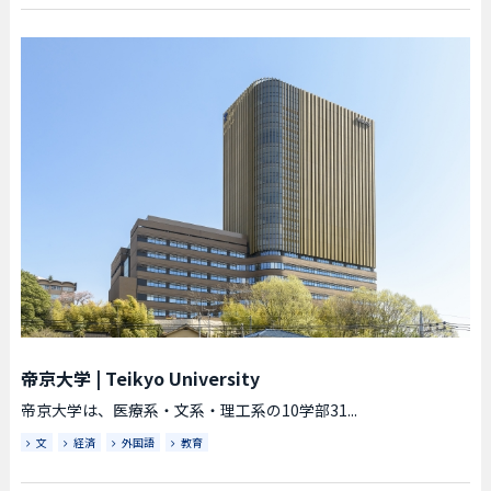
帝京大学
|
Teikyo University
帝京大学は、医療系・文系・理工系の10学部31...
文
経済
外国語
教育