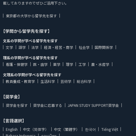
載しておりますのでぜひご活用下さい。
東京都の大学から留学先を探す
【学問から留学先を探す】
文系の学問が学べる留学先を探す
文学
語学
法学
経済・経営・商学
社会学
国際関係学
理系の学問が学べる留学先を探す
看護・保健学
医・歯学
薬学
理学
工学
農・水産学
文理系の学問が学べる留学先を探す
教員養成・教育学
生活科学
芸術学
総合科学
【奨学金】
奨学金を探す
奨学金に応募する
JAPAN STUDY SUPPORT奨学金
【言語選択】
English
中文（简体字）
中文（繁體字）
한국어
Tiếng Việt
Bahasa Indonesia
ภาษาไทย