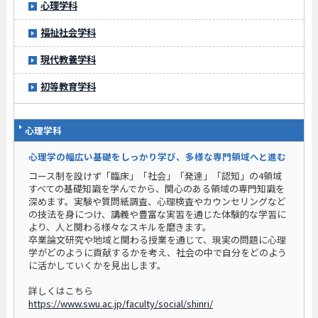
心理学科
福祉社会学科
現代教養学科
初等教育学科
心理学科
心理学の幅広い基礎をしっかり学び、多様な専門領域へと進む
コース制を設けず「臨床」「社会」「発達」「認知」の4領域
すべての基礎知識を学んでから、関心のある領域の専門知識を
深めます。実験や質問紙調査、心理検査やカウンセリングなど
の技法を身につけ、講義や豊富な実習を通じた体験的な学習に
より、人と関わる様々なスキルを磨きます。
卒業論文研究や地域と関わる授業を通じて、現実の問題に心理
学がどのように貢献するかを考え、社会の中で自分をどのよう
に活かしていくかを見出します。
詳しくはこちら
https://www.swu.ac.jp/faculty/social/shinri/