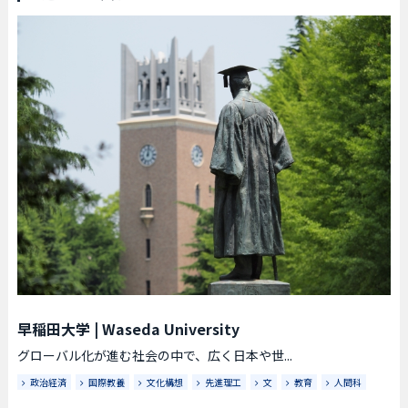
早稲田大学
|
Waseda University
グローバル化が進む社会の中で、広く日本や世...
政治経済
国際教養
文化構想
先進理工
文
教育
人間科