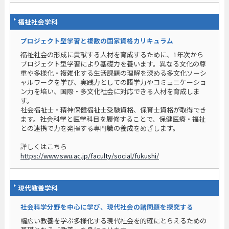
福祉社会学科
プロジェクト型学習と複数の国家資格カリキュラム
福祉社会の形成に貢献する人材を育成するために、1年次から
プロジェクト型学習により基礎力を養います。異なる文化の尊
重や多様化・複雑化する生活課題の理解を深める多文化ソーシ
ャルワークを学び、実践力としての語学力やコミュニケーショ
ン力を培い、国際・多文化社会に対応できる人材を育成しま
す。
社会福祉士・精神保健福祉士受験資格、保育士資格が取得でき
ます。社会科学と医学科目を履修することで、保健医療・福祉
との連携で力を発揮する専門職の養成をめざします。
詳しくはこちら
https://www.swu.ac.jp/faculty/social/fukushi/
現代教養学科
社会科学分野を中心に学び、現代社会の諸問題を探究する
幅広い教養を学ぶ多様化する現代社会を的確にとらえるための