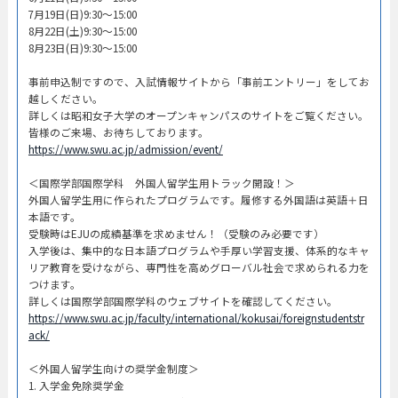
7月19日(日)9:30～15:00
8月22日(土)9:30～15:00
8月23日(日)9:30～15:00
事前申込制ですので、入試情報サイトから「事前エントリー」をしてお
越しください。
詳しくは昭和女子大学のオープンキャンパスのサイトをご覧ください。
皆様のご来場、お待ちしております。
https://www.swu.ac.jp/admission/event/
＜国際学部国際学科 外国人留学生用トラック開設！＞
外国人留学生用に作られたプログラムです。履修する外国語は英語＋日
本語です。
受験時はEJUの成績基準を求めません！（受験のみ必要です）
入学後は、集中的な日本語プログラムや手厚い学習支援、体系的なキャ
リア教育を受けながら、専門性を高めグローバル社会で求められる力を
つけます。
詳しくは国際学部国際学科のウェブサイトを確認してください。
https://www.swu.ac.jp/faculty/international/kokusai/foreignstudentstr
ack/
＜外国人留学生向けの奨学金制度＞
1. 入学金免除奨学金