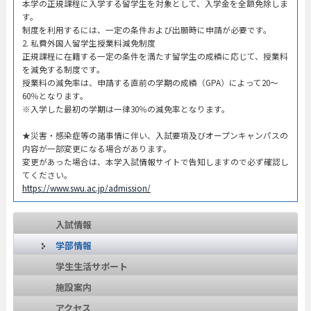
本学の正規課程に入学する留学生を対象として、入学金を全額免除しま
す。
制度を利用するには、一定の条件および出願時に申請が必要です。
2. 私費外国人留学生授業料減免制度
正規課程に在籍する一定の条件を満たす留学生の成績に応じて、授業料
を減免する制度です。
授業料の減免率は、申請する直前の学期の成績（GPA）によって20～
60％となります。
※入学した最初の学期は一律30％の減免率となります。
★災害・感染症等の諸事情に伴い、入試要項及びオープンキャンパスの
内容が一部変更になる場合があります。
変更があった場合は、本学入試情報サイトで告知しますので必ず確認し
てください。
https://www.swu.ac.jp/admission/
入試情報
学部情報
学生生活サポート
施設案内
アクセス