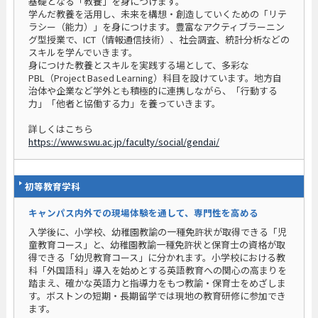
基礎となる「教養」を身につけます。
学んだ教養を活用し、未来を構想・創造していくための「リテ
ラシー（能力）」を身につけます。豊富なアクティブラーニン
グ型授業で、ICT（情報通信技術）、社会調査、統計分析などの
スキルを学んでいきます。
身につけた教養とスキルを実践する場として、多彩な
PBL（Project Based Learning）科目を設けています。地方自
治体や企業など学外とも積極的に連携しながら、「行動する
力」「他者と協働する力」を養っていきます。
詳しくはこちら
https://www.swu.ac.jp/faculty/social/gendai/
初等教育学科
キャンパス内外での現場体験を通して、専門性を高める
入学後に、小学校、幼稚園教諭の一種免許状が取得できる「児
童教育コース」と、幼稚園教諭一種免許状と保育士の資格が取
得できる「幼児教育コース」に分かれます。小学校における教
科「外国語科」導入を始めとする英語教育への関心の高まりを
踏まえ、確かな英語力と指導力をもつ教諭・保育士をめざしま
す。ボストンの短期・長期留学では現地の教育研修に参加でき
ます。