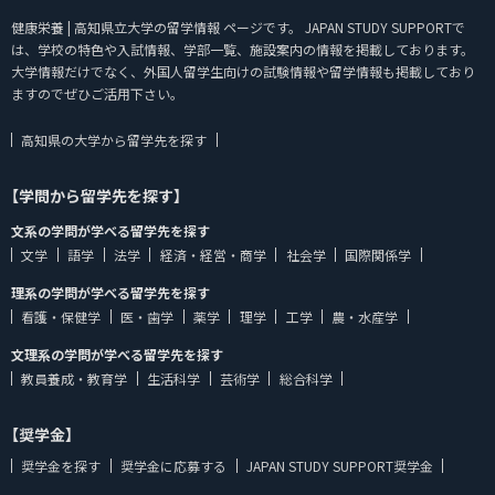
健康栄養 | 高知県立大学の留学情報 ページです。 JAPAN STUDY SUPPORTで
は、学校の特色や入試情報、学部一覧、施設案内の情報を掲載しております。
大学情報だけでなく、外国人留学生向けの試験情報や留学情報も掲載しており
ますのでぜひご活用下さい。
高知県の大学から留学先を探す
【学問から留学先を探す】
文系の学問が学べる留学先を探す
文学
語学
法学
経済・経営・商学
社会学
国際関係学
理系の学問が学べる留学先を探す
看護・保健学
医・歯学
薬学
理学
工学
農・水産学
文理系の学問が学べる留学先を探す
教員養成・教育学
生活科学
芸術学
総合科学
【奨学金】
奨学金を探す
奨学金に応募する
JAPAN STUDY SUPPORT奨学金