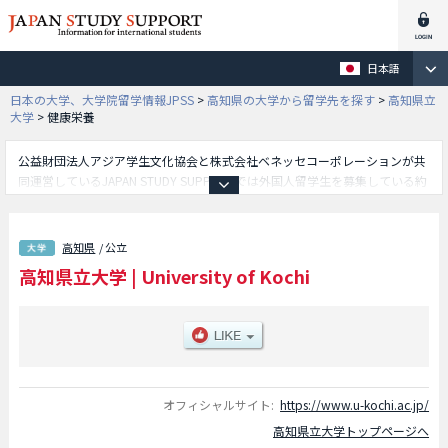
日本語
日本の大学、大学院留学情報JPSS
>
高知県の大学から留学先を探す
>
高知県立
大学
>
健康栄養
公益財団法人アジア学生文化協会と株式会社ベネッセコーポレーションが共
同運営しているJAPAN STUDY SUPPORTでは外国人留学生を募集している約
1,300校の大学・大学院・短大・専門学校情報を掲載しています。
こちらでは高知県立大学に関する詳細情報を記載しており、文化学部や社会
福祉学部や看護学部や健康栄養学部等、学部別情報や、募集定員や合格者数
高知県
/ 公立
など入試情報、施設案内、アクセスなど外国人留学生に必要な情報を掲載し
高知県立大学
|
University of Kochi
ているので是非ご利用ください。
オフィシャルサイト:
https://www.u-kochi.ac.jp/
高知県立大学トップページへ