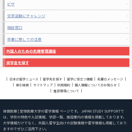
ビザ
交流活動にチャレンジ
相談窓口
卒業に際しての注意
外国人のための危機管理講座
奨学金を探す
日本の留学ニュース
留学先を探す
留学に役立つ情報
先輩のメッセージ
索引検索
サイトマップ
利用規約
個人情報についてのお知らせ
推奨環境について
保健医療 | 宝塚医療大学の留学情報 ページです。 JAPAN STUDY SUPPORTで
は、学校の特色や入試情報、学部一覧、施設案内の情報を掲載しております。
大学情報だけでなく、外国人留学生向けの試験情報や留学情報も掲載しており
ますのでぜひご活用下さい。