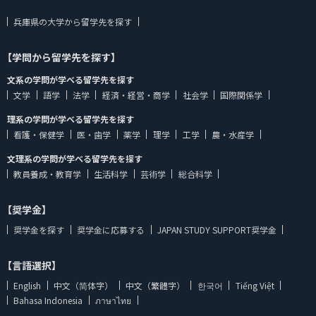
兵庫県の大学から留学先を探す
【学問から留学先を探す】
文系の学問が学べる留学先を探す
文学
語学
法学
経済・経営・商学
社会学
国際関係学
理系の学問が学べる留学先を探す
看護・保健学
医・歯学
薬学
理学
工学
農・水産学
文理系の学問が学べる留学先を探す
教員養成・教育学
生活科学
芸術学
総合科学
【奨学金】
奨学金を探す
奨学金に応募する
JAPAN STUDY SUPPORT奨学金
【言語選択】
English
中文（简体字）
中文（繁體字）
한국어
Tiếng Việt
Bahasa Indonesia
ภาษาไทย