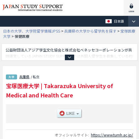
日本語
日本の大学、大学院留学情報JPSS
>
兵庫県の大学から留学先を探す
>
宝塚医療
大学
>
保健医療
公益財団法人アジア学生文化協会と株式会社ベネッセコーポレーションが共
同運営しているJAPAN STUDY SUPPORTでは外国人留学生を募集している約
1,300校の大学・大学院・短大・専門学校情報を掲載しています。
こちらでは宝塚医療大学に関する詳細情報を記載しており、保健医療学部や
観光学部等、学部別情報や、募集定員や合格者数など入試情報、施設案内、
兵庫県
/ 私立
アクセスなど外国人留学生に必要な情報を掲載しているので是非ご利用くだ
宝塚医療大学
|
Takarazuka University of
さい。
Medical and Health Care
オフィシャルサイト:
https://www.tumh.ac.jp/