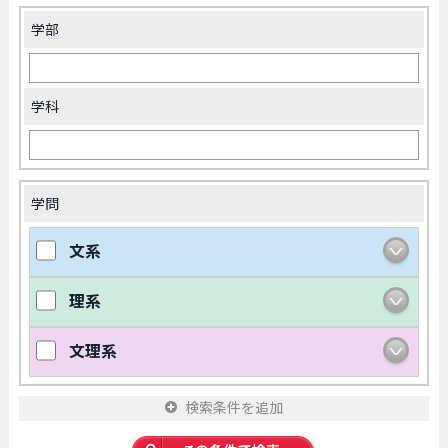
学部
学科
学問
文系
理系
文理系
検索条件を追加