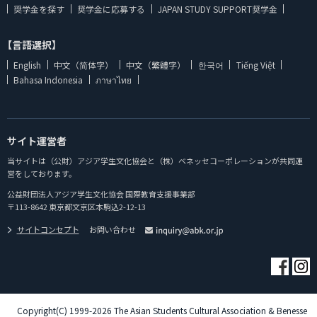
奨学金を探す
奨学金に応募する
JAPAN STUDY SUPPORT奨学金
【言語選択】
English
中文（简体字）
中文（繁體字）
한국어
Tiếng Việt
Bahasa Indonesia
ภาษาไทย
サイト運営者
当サイトは（公財）アジア学生文化協会と（株）ベネッセコーポレーションが共同運
営をしております。
公益財団法人アジア学生文化協会 国際教育支援事業部
〒113-8642 東京都文京区本駒込2-12-13
サイトコンセプト
お問い合わせ
Copyright(C) 1999-2026 The Asian Students Cultural Association & Benesse