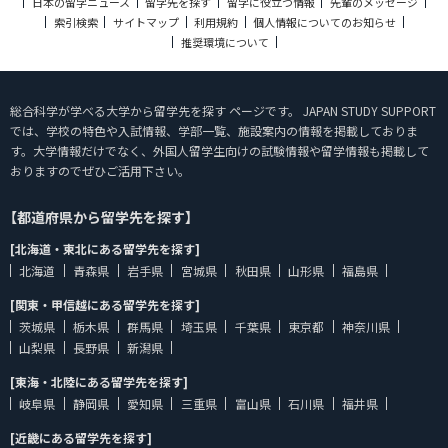
日本の留学ニュース
留学先を探す
留学に役立つ情報
先輩のメッセージ
索引検索
サイトマップ
利用規約
個人情報についてのお知らせ
推奨環境について
総合科学が学べる大学から留学先を探す ページです。 JAPAN STUDY SUPPORT
では、学校の特色や入試情報、学部一覧、施設案内の情報を掲載しておりま
す。大学情報だけでなく、外国人留学生向けの試験情報や留学情報も掲載して
おりますのでぜひご活用下さい。
【都道府県から留学先を探す】
[北海道・東北にある留学先を探す]
北海道
青森県
岩手県
宮城県
秋田県
山形県
福島県
[関東・甲信越にある留学先を探す]
茨城県
栃木県
群馬県
埼玉県
千葉県
東京都
神奈川県
山梨県
長野県
新潟県
[東海・北陸にある留学先を探す]
岐阜県
静岡県
愛知県
三重県
富山県
石川県
福井県
[近畿にある留学先を探す]