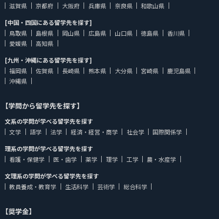
滋賀県
京都府
大阪府
兵庫県
奈良県
和歌山県
[中国・四国にある留学先を探す]
鳥取県
島根県
岡山県
広島県
山口県
徳島県
香川県
愛媛県
高知県
[九州・沖縄にある留学先を探す]
福岡県
佐賀県
長崎県
熊本県
大分県
宮崎県
鹿児島県
沖縄県
【学問から留学先を探す】
文系の学問が学べる留学先を探す
文学
語学
法学
経済・経営・商学
社会学
国際関係学
理系の学問が学べる留学先を探す
看護・保健学
医・歯学
薬学
理学
工学
農・水産学
文理系の学問が学べる留学先を探す
教員養成・教育学
生活科学
芸術学
総合科学
【奨学金】