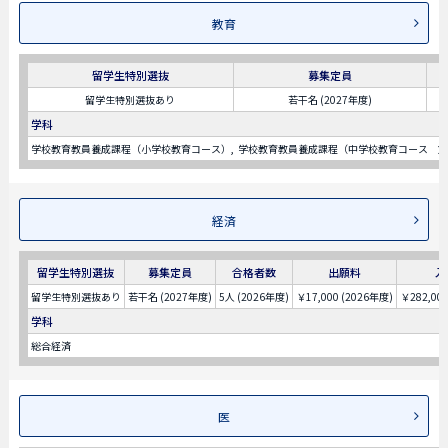
教育
留学生特別選抜
募集定員
留学生特別選抜あり
若干名 (2027年度)
学科
学校教育教員養成課程（小学校教育コース）
学校教育教員養成課程（中学校教育コース 文
経済
留学生特別選抜
募集定員
合格者数
出願料
入
留学生特別選抜あり
若干名 (2027年度)
5人 (2026年度)
￥17,000 (2026年度)
￥282,00
学科
総合経済
医