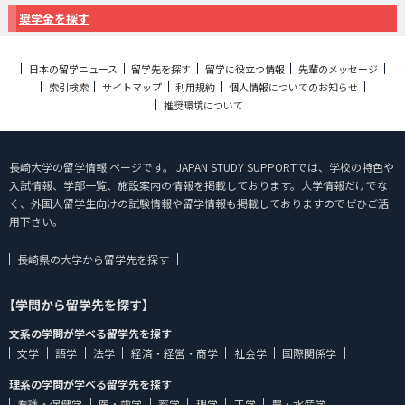
奨学金を探す
日本の留学ニュース
留学先を探す
留学に役立つ情報
先輩のメッセージ
索引検索
サイトマップ
利用規約
個人情報についてのお知らせ
推奨環境について
長崎大学の留学情報 ページです。 JAPAN STUDY SUPPORTでは、学校の特色や
入試情報、学部一覧、施設案内の情報を掲載しております。大学情報だけでな
く、外国人留学生向けの試験情報や留学情報も掲載しておりますのでぜひご活
用下さい。
長崎県の大学から留学先を探す
【学問から留学先を探す】
文系の学問が学べる留学先を探す
文学
語学
法学
経済・経営・商学
社会学
国際関係学
理系の学問が学べる留学先を探す
看護・保健学
医・歯学
薬学
理学
工学
農・水産学