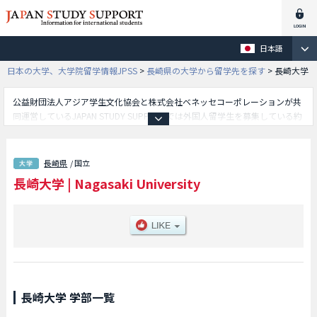
日本語
日本の大学、大学院留学情報JPSS
>
長崎県の大学から留学先を探す
>
長崎大学
公益財団法人アジア学生文化協会と株式会社ベネッセコーポレーションが共
同運営しているJAPAN STUDY SUPPORTでは外国人留学生を募集している約
1,300校の大学・大学院・短大・専門学校情報を掲載しています。
こちらでは長崎大学に関する詳細情報を記載しており、教育学部や経済学部
や医学部や歯学部や薬学部や工学部や環境科学部や水産学部や多文化社会学
長崎県
/ 国立
部や情報データ科学部等、学部別情報や、募集定員や合格者数など入試情
長崎大学
|
Nagasaki University
報、施設案内、アクセスなど外国人留学生に必要な情報を掲載しているので
是非ご利用ください。
長崎大学 学部一覧