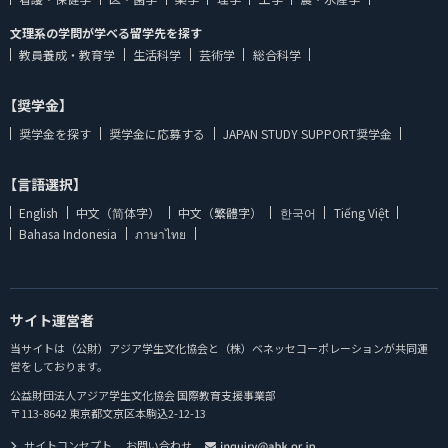
文理系の学問が学べる留学先を探す
教員養成・教育学
生活科学
芸術学
総合科学
【奨学金】
奨学金を探す
奨学金に応募する
JAPAN STUDY SUPPORT奨学金
【言語選択】
English
中文（简体字）
中文（繁體字）
한국어
Tiếng Việt
Bahasa Indonesia
ภาษาไทย
サイト運営者
当サイトは（公財）アジア学生文化協会と（株）ベネッセコーポレーションが共同運
営をしております。
公益財団法人アジア学生文化協会 国際教育支援事業部
〒113-8642 東京都文京区本駒込2-12-13
サイトコンセプト
お問い合わせ