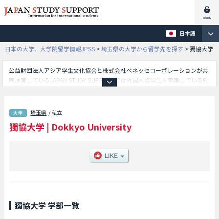
日本語
日本の大学、大学院留学情報JPSS
>
埼玉県の大学から留学先を探す
>
獨協大学
公益財団法人アジア学生文化協会と株式会社ベネッセコーポレーションが共
同運営しているJAPAN STUDY SUPPORTでは外国人留学生を募集している約
1,300校の大学・大学院・短大・専門学校情報を掲載しています。
こちらでは獨協大学に関する詳細情報を記載しており、外国語学部や経済学
部や法学部や国際教養学部等、学部別情報や、募集定員や合格者数など入試
埼玉県
/ 私立
情報、施設案内、アクセスなど外国人留学生に必要な情報を掲載しているの
獨協大学
|
Dokkyo University
で是非ご利用ください。
獨協大学 学部一覧