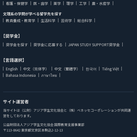
看護・保健学
医・歯学
薬学
理学
工学
農・水産学
文理系の学問が学べる留学先を探す
教員養成・教育学
生活科学
芸術学
総合科学
【奨学金】
奨学金を探す
奨学金に応募する
JAPAN STUDY SUPPORT奨学金
【言語選択】
English
中文（简体字）
中文（繁體字）
한국어
Tiếng Việt
Bahasa Indonesia
ภาษาไทย
サイト運営者
当サイトは（公財）アジア学生文化協会と（株）ベネッセコーポレーションが共同運
営をしております。
公益財団法人アジア学生文化協会 国際教育支援事業部
〒113-8642 東京都文京区本駒込2-12-13