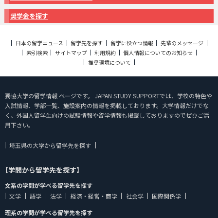
奨学金を探す
日本の留学ニュース
留学先を探す
留学に役立つ情報
先輩のメッセージ
索引検索
サイトマップ
利用規約
個人情報についてのお知らせ
推奨環境について
獨協大学の留学情報 ページです。 JAPAN STUDY SUPPORTでは、学校の特色や
入試情報、学部一覧、施設案内の情報を掲載しております。大学情報だけでな
く、外国人留学生向けの試験情報や留学情報も掲載しておりますのでぜひご活
用下さい。
埼玉県の大学から留学先を探す
【学問から留学先を探す】
文系の学問が学べる留学先を探す
文学
語学
法学
経済・経営・商学
社会学
国際関係学
理系の学問が学べる留学先を探す