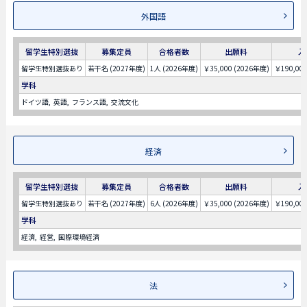
外国語
留学生特別選抜
募集定員
合格者数
出願料
入
留学生特別選抜あり
若干名 (2027年度)
1人 (2026年度)
￥35,000 (2026年度)
￥190,00
学科
ドイツ語
英語
フランス語
交流文化
経済
留学生特別選抜
募集定員
合格者数
出願料
入
留学生特別選抜あり
若干名 (2027年度)
6人 (2026年度)
￥35,000 (2026年度)
￥190,00
学科
経済
経営
国際環境経済
法