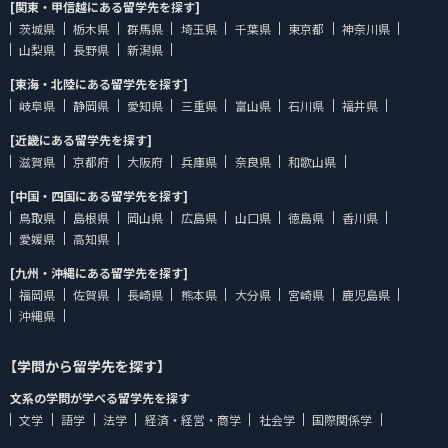
[関東・甲信越にある留学先を探す]
茨城県
栃木県
群馬県
埼玉県
千葉県
東京都
神奈川県
山梨県
長野県
新潟県
[東海・北陸にある留学先を探す]
岐阜県
静岡県
愛知県
三重県
富山県
石川県
福井県
[近畿にある留学先を探す]
滋賀県
京都府
大阪府
兵庫県
奈良県
和歌山県
[中国・四国にある留学先を探す]
鳥取県
島根県
岡山県
広島県
山口県
徳島県
香川県
愛媛県
高知県
[九州・沖縄にある留学先を探す]
福岡県
佐賀県
長崎県
熊本県
大分県
宮崎県
鹿児島県
沖縄県
【学問から留学先を探す】
文系の学問が学べる留学先を探す
文学
語学
法学
経済・経営・商学
社会学
国際関係学