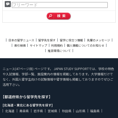
日本の留学ニュース
留学先を探す
留学に役立つ情報
先輩のメッセージ
索引検索
サイトマップ
利用規約
個人情報についてのお知らせ
推奨環境について
ニュース(47ページ目) ページです。 JAPAN STUDY SUPPORTでは、学校の特色
や入試情報、学部一覧、施設案内の情報を掲載しております。大学情報だけで
なく、外国人留学生向けの試験情報や留学情報も掲載しておりますのでぜひご
活用下さい。
【都道府県から留学先を探す】
[北海道・東北にある留学先を探す]
北海道
青森県
岩手県
宮城県
秋田県
山形県
福島県