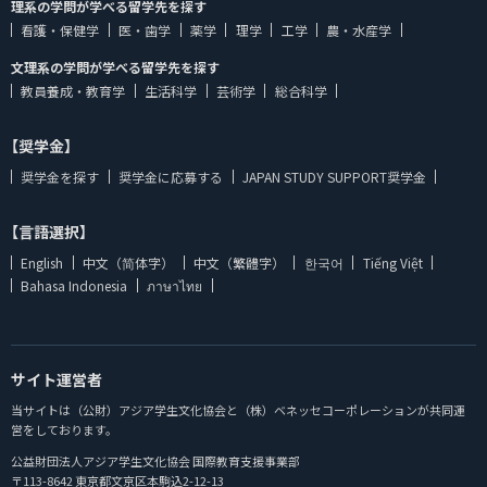
理系の学問が学べる留学先を探す
看護・保健学
医・歯学
薬学
理学
工学
農・水産学
文理系の学問が学べる留学先を探す
教員養成・教育学
生活科学
芸術学
総合科学
【奨学金】
奨学金を探す
奨学金に応募する
JAPAN STUDY SUPPORT奨学金
【言語選択】
English
中文（简体字）
中文（繁體字）
한국어
Tiếng Việt
Bahasa Indonesia
ภาษาไทย
サイト運営者
当サイトは（公財）アジア学生文化協会と（株）ベネッセコーポレーションが共同運
営をしております。
公益財団法人アジア学生文化協会 国際教育支援事業部
〒113-8642 東京都文京区本駒込2-12-13