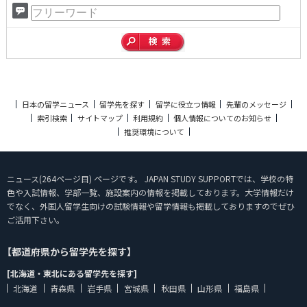
日本の留学ニュース
留学先を探す
留学に役立つ情報
先輩のメッセージ
索引検索
サイトマップ
利用規約
個人情報についてのお知らせ
推奨環境について
ニュース(264ページ目) ページです。 JAPAN STUDY SUPPORTでは、学校の特
色や入試情報、学部一覧、施設案内の情報を掲載しております。大学情報だけ
でなく、外国人留学生向けの試験情報や留学情報も掲載しておりますのでぜひ
ご活用下さい。
【都道府県から留学先を探す】
[北海道・東北にある留学先を探す]
北海道
青森県
岩手県
宮城県
秋田県
山形県
福島県