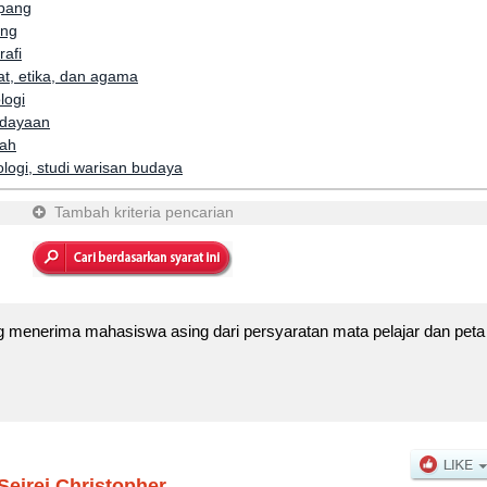
epang
ing
rafi
fat, etika, dan agama
logi
udayaan
rah
ologi, studi warisan budaya
Tambah kriteria pencarian
g menerima mahasiswa asing dari persyaratan mata pelajar dan peta
Seirei Christopher