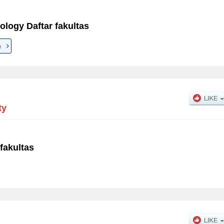
ology Daftar fakultas
e
ty
fakultas