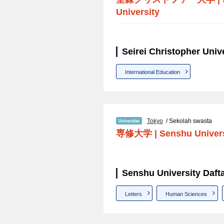
University
Seirei Christopher Unive
International Education
Tokyo
/ Sekolah swasta
専修大学
|
Senshu Univer
Senshu University Dafta
Letters
Human Sciences