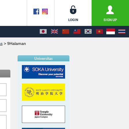
as
>
9Halaman