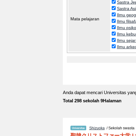
Sastra J
Sastra As
Ilmu geog
Mata pelajaran
Ilmu filsa
Ilmu psiko
Ilmu keb
Ilmu seja
Ilmu arke
Anda dapat mencari Universitas yan
Total 298 sekolah 9Halaman
Shizuoka
/ Sekolah swasta
聖隷クリストファー大学
|