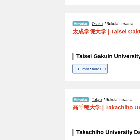
Osaka
/ Sekolah swasta
太成学院大学
|
Taisei Gak
Taisei Gakuin University
Human Studies
Tokyo
/ Sekolah swasta
高千穂大学
|
Takachiho Un
Takachiho University Da