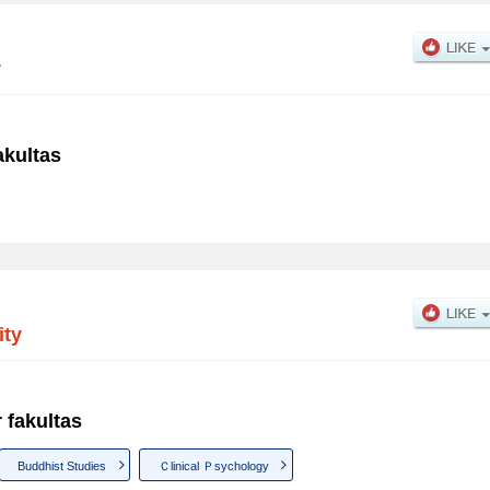
y
akultas
ity
 fakultas
Buddhist Studies
Ｃlinical Ｐsychology