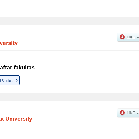
versity
ftar fakultas
l Studies
a University