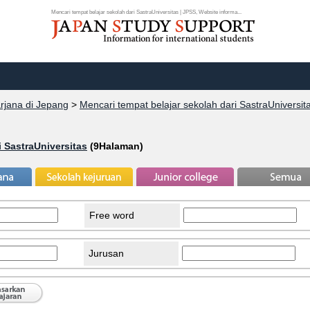
Mencari tempat belajar sekolah dari SastraUniversitas | JPSS, Website informa...
arjana di Jepang
>
Mencari tempat belajar sekolah dari SastraUniversit
i SastraUniversitas
(9Halaman)
Free word
Jurusan