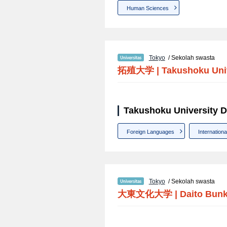
Human Sciences
Tokyo
/ Sekolah swasta
拓殖大学
|
Takushoku Uni
Takushoku University Da
Foreign Languages
Internationa
Tokyo
/ Sekolah swasta
大東文化大学
|
Daito Bunk