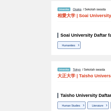
Osaka
/ Sekolah swasta
相愛大学
|
Soai Universit
Soai University Daftar f
Humanities
Tokyo
/ Sekolah swasta
大正大学
|
Taisho Univers
Taisho University Daftar
Human Studies
Literature