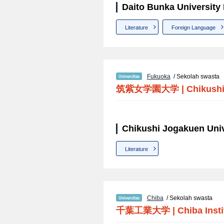
Daito Bunka University 
Literature
Foreign Language
Fukuoka
/ Sekolah swasta
筑紫女学園大学
|
Chikushi
Chikushi Jogakuen Unive
Literature
Chiba
/ Sekolah swasta
千葉工業大学
|
Chiba Inst