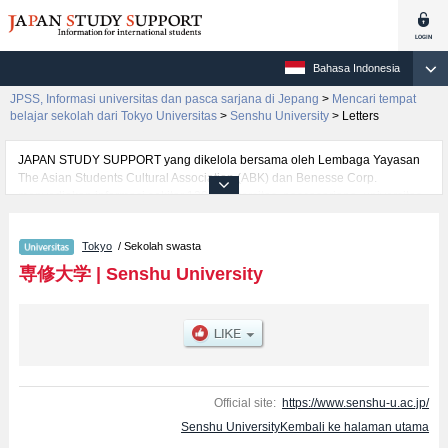
Bahasa Indonesia
JPSS, Informasi universitas dan pasca sarjana di Jepang
>
Mencari tempat
belajar sekolah dari Tokyo Universitas
>
Senshu University
>
Letters
JAPAN STUDY SUPPORT yang dikelola bersama oleh Lembaga Yayasan
The Asian Students Cultural Association (ABK) dan Benesse Corp.
menyediakan informasi sekitar 1300 universitas, pascasarjana, universitas
yunior, akademi kejuruan yang siap menerima mahasiswa(i) mancanegara.
Tersedia informasi rinci mengenai Senshu University, mencakup informasi
Tokyo
/ Sekolah swasta
per fakultas seperti Fakultas EconomicsatauFakultas LawatauFakultas
Business AdministrationatauFakultas CommerceatauFakultas
専修大学
|
Senshu University
LettersatauFakultas Network and InformationatauFakultas Human
SciencesatauFakultas International Communication, serta berbagai
informasi yang berguna bagi mahasiswa(i) mancanegara seperti kuota
untuk jumlah pendaftar dan jumlah kelulusan ujian masuk mahasiswa(i)
mancanegara, informasi mengenai ujian masuk, prasarana kampus, akses
jalan, dan lainnya. Silakan memanfaatkannya.
Official site:
https://www.senshu-u.ac.jp/
Senshu UniversityKembali ke halaman utama