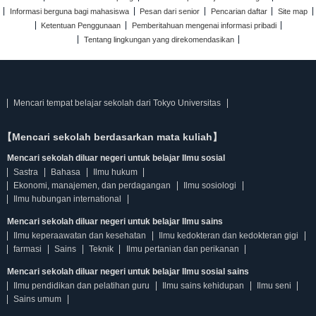
Informasi berguna bagi mahasiswa
Pesan dari senior
Pencarian daftar
Site map
Ketentuan Penggunaan
Pemberitahuan mengenai informasi pribadi
Tentang lingkungan yang direkomendasikan
Mencari tempat belajar sekolah dari Tokyo Universitas
【Mencari sekolah berdasarkan mata kuliah】
Mencari sekolah diluar negeri untuk belajar Ilmu sosial
Sastra
Bahasa
Ilmu hukum
Ekonomi, manajemen, dan perdagangan
Ilmu sosiologi
Ilmu hubungan international
Mencari sekolah diluar negeri untuk belajar Ilmu sains
Ilmu keperaawatan dan kesehatan
Ilmu kedokteran dan kedokteran gigi
farmasi
Sains
Teknik
Ilmu pertanian dan perikanan
Mencari sekolah diluar negeri untuk belajar Ilmu sosial sains
Ilmu pendidikan dan pelatihan guru
Ilmu sains kehidupan
Ilmu seni
Sains umum