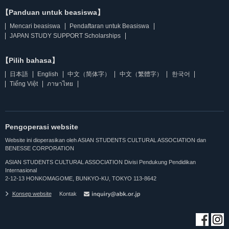
【Panduan untuk beasiswa】
Mencari beasiswa
Pendaftaran untuk Beasiswa
JAPAN STUDY SUPPORT Scholarships
【Pilih bahasa】
日本語
English
中文（简体字）
中文（繁體字）
한국어
Tiếng Việt
ภาษาไทย
Pengoperasi website
Website ini dioperasikan oleh ASIAN STUDENTS CULTURAL ASSOCIATION dan
BENESSE CORPORATION
ASIAN STUDENTS CULTURAL ASSOCIATION Divisi Pendukung Pendidikan
Internasional
2-12-13 HONKOMAGOME, BUNKYO-KU, TOKYO 113-8642
Konsep website
Kontak