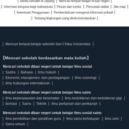
Berita sekolah di Jepang
Mencari tempat belajar di luar negeri
Informasi berguna bagi mahasiswa
Pesan dari senior
Pencarian daftar
Site map
Ketentuan Penggunaan
Pemberitahuan mengenai informasi pribadi
Tentang lingkungan yang direkomendasikan
Mencari tempat belajar sekolah dari Chiba Universitas
【Mencari sekolah berdasarkan mata kuliah】
Mencari sekolah diluar negeri untuk belajar Ilmu sosial
Sastra
Bahasa
Ilmu hukum
Ekonomi, manajemen, dan perdagangan
Ilmu sosiologi
Ilmu hubungan international
Mencari sekolah diluar negeri untuk belajar Ilmu sains
Ilmu keperaawatan dan kesehatan
Ilmu kedokteran dan kedokteran gigi
farmasi
Sains
Teknik
Ilmu pertanian dan perikanan
Mencari sekolah diluar negeri untuk belajar Ilmu sosial sains
Ilmu pendidikan dan pelatihan guru
Ilmu sains kehidupan
Ilmu seni
Sains umum