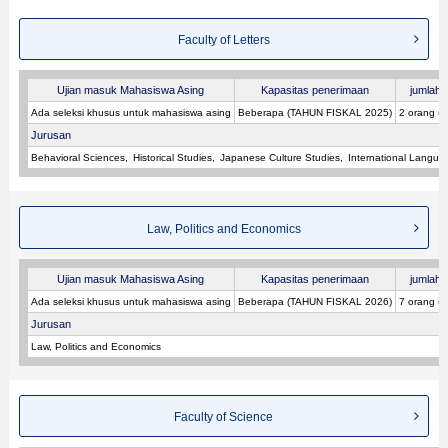
Faculty of Letters
Ujian masuk Mahasiswa Asing
Kapasitas penerimaan
jumlah p
Ada seleksi khusus untuk mahasiswa asing
Beberapa (TAHUN FISKAL 2025)
2 orang (
Jurusan
Behavioral Sciences
Historical Studies
Japanese Culture Studies
International Langua
Law, Politics and Economics
Ujian masuk Mahasiswa Asing
Kapasitas penerimaan
jumlah p
Ada seleksi khusus untuk mahasiswa asing
Beberapa (TAHUN FISKAL 2026)
7 orang (
Jurusan
Law, Politics and Economics
Faculty of Science