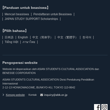
【Panduan untuk beasiswa】
Mencari beasiswa
Pendaftaran untuk Beasiswa
JAPAN STUDY SUPPORT Scholarships
【Pilih bahasa】
日本語
English
中文（简体字）
中文（繁體字）
한국어
Tiếng Việt
ภาษาไทย
Pengoperasi website
Website ini dioperasikan oleh ASIAN STUDENTS CULTURAL ASSOCIATION dan
BENESSE CORPORATION
ASIAN STUDENTS CULTURAL ASSOCIATION Divisi Pendukung Pendidikan
Internasional
2-12-13 HONKOMAGOME, BUNKYO-KU, TOKYO 113-8642
Konsep website
Kontak