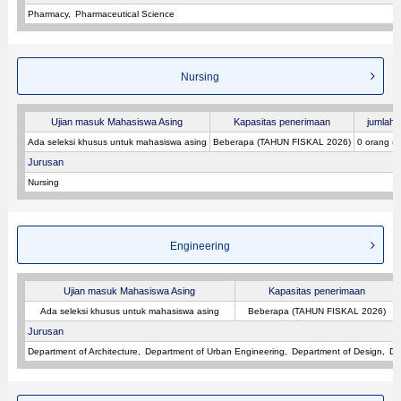
Pharmacy
Pharmaceutical Science
Nursing
Ujian masuk Mahasiswa Asing
Kapasitas penerimaan
jumlah p
Ada seleksi khusus untuk mahasiswa asing
Beberapa (TAHUN FISKAL 2026)
0 orang (
Jurusan
Nursing
Engineering
Ujian masuk Mahasiswa Asing
Kapasitas penerimaan
Ada seleksi khusus untuk mahasiswa asing
Beberapa (TAHUN FISKAL 2026)
Jurusan
Department of Architecture
Department of Urban Engineering
Department of Design
De