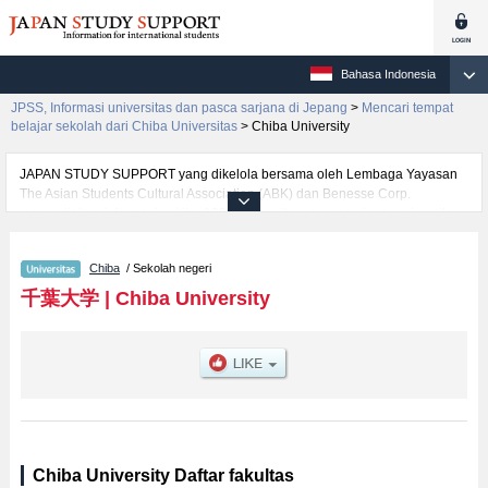
Bahasa Indonesia
JPSS, Informasi universitas dan pasca sarjana di Jepang
>
Mencari tempat
belajar sekolah dari Chiba Universitas
>
Chiba University
JAPAN STUDY SUPPORT yang dikelola bersama oleh Lembaga Yayasan
The Asian Students Cultural Association (ABK) dan Benesse Corp.
menyediakan informasi sekitar 1300 universitas, pascasarjana, universitas
yunior, akademi kejuruan yang siap menerima mahasiswa(i) mancanegara.
Tersedia informasi rinci mengenai Chiba University, mencakup informasi
Chiba
/ Sekolah negeri
per fakultas seperti Fakultas Faculty of LettersatauFakultas Law, Politics and
EconomicsatauFakultas Faculty of ScienceatauFakultas School of
千葉大学
|
Chiba University
MedicineatauFakultas Pharmaceutical ScienceatauFakultas
NursingatauFakultas EngineeringatauFakultas Informatics, serta berbagai
informasi yang berguna bagi mahasiswa(i) mancanegara seperti kuota
untuk jumlah pendaftar dan jumlah kelulusan ujian masuk mahasiswa(i)
mancanegara, informasi mengenai ujian masuk, prasarana kampus, akses
jalan, dan lainnya. Silakan memanfaatkannya.
Chiba University Daftar fakultas