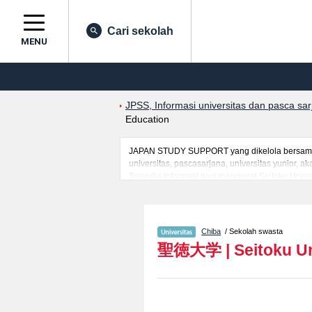
Cari sekolah
MENU
JPSS, Informasi universitas dan pasca sa
Education
JAPAN STUDY SUPPORT yang dikelola bersama o
universitas, pascasarjana, universitas yunior,
Tersedia informasi rinci mengenai Seitoku Unive
Department of MusicatauFakultas Faculty of Hum
mancanegara seperti kuota untuk jumlah pendaf
jalan, dan lainnya. Silakan memanfaatkannya.
Chiba
/ Sekolah swasta
聖徳大学
|
Seitoku Un