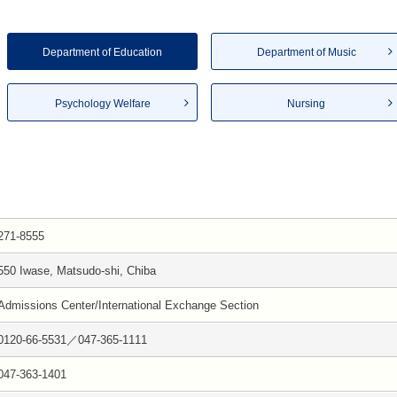
Department of Education
Department of Music
Psychology Welfare
Nursing
271-8555
550 Iwase, Matsudo-shi, Chiba
Admissions Center/International Exchange Section
0120-66-5531／047-365-1111
047-363-1401