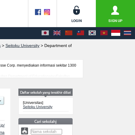
s
>
Seitoku University
>
Department of
se Corp. menyediakan informasi sekitar 1300
akultas Department of EducationatauFakultas
i informasi yang berguna bagi mahasiswa(i)
genai ujian masuk, prasarana kampus, akses
[Universitas]
Seitoku University
jp/
ama