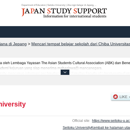
Department of Education | Seitoku University | Jika ingin belajar di Jepang, ...
rjana di Jepang
>
Mencari tempat belajar sekolah dari Chiba Universita
leh Lembaga Yayasan The Asian Students Cultural Association (ABK) dan Benes
 akademi kejuruan yang siap menerima mahasiswa(i) mancanegara.
rsity, mencakup informasi per fakultas seperti Fakultas Faculty of LiteratureatauF
an NutritionatauFakultas Psychology WelfareatauFakultas Nursing, serta berbaga
tar dan jumlah kelulusan ujian masuk mahasiswa(i) mancanegara, informasi men
iversity
Official site:
https://www.seitoku-u.ac.
Seitoku UniversityKembali ke halaman ut