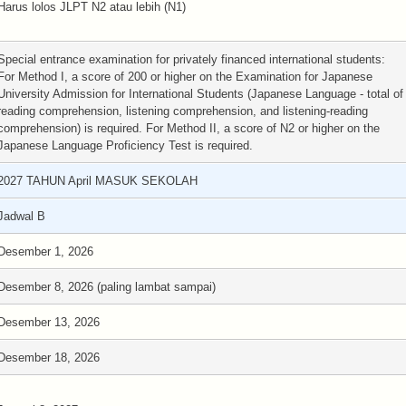
Harus lolos JLPT N2 atau lebih (N1)
Special entrance examination for privately financed international students:
For Method I, a score of 200 or higher on the Examination for Japanese
University Admission for International Students (Japanese Language - total of
reading comprehension, listening comprehension, and listening-reading
comprehension) is required. For Method II, a score of N2 or higher on the
Japanese Language Proficiency Test is required.
2027 TAHUN April MASUK SEKOLAH
Jadwal B
Desember 1, 2026
Desember 8, 2026 (paling lambat sampai)
Desember 13, 2026
Desember 18, 2026