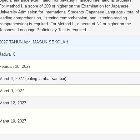
Special entrance examination for privately financed international students:
For Method I, a score of 200 or higher on the Examination for Japanese
University Admission for International Students (Japanese Language - total of
reading comprehension, listening comprehension, and listening-reading
comprehension) is required. For Method II, a score of N2 or higher on the
Japanese Language Proficiency Test is required.
2027 TAHUN April MASUK SEKOLAH
Jadwal C
Februari 18, 2027
Maret 4, 2027 (paling lambat sampai)
Maret 9, 2027
Maret 12, 2027
Maret 19, 2027