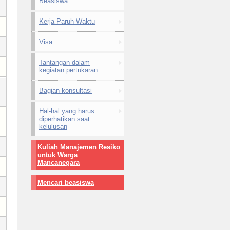
Beasiswa
Kerja Paruh Waktu
Visa
Tantangan dalam
kegiatan pertukaran
Bagian konsultasi
Hal-hal yang harus
diperhatikan saat
kelulusan
Kuliah Manajemen Resiko
untuk Warga
Mancanegara
Mencari beasiswa