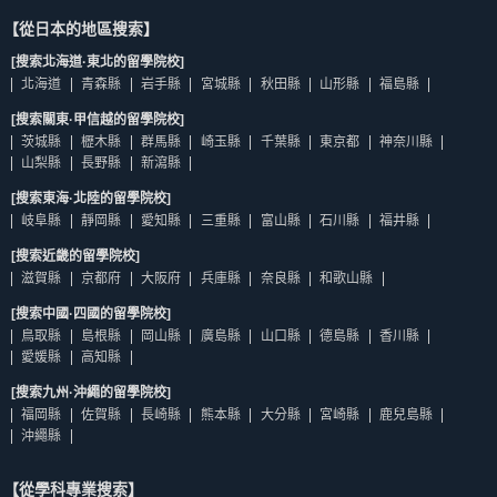
【從日本的地區搜索】
[搜索北海道·東北的留學院校]
北海道
青森縣
岩手縣
宮城縣
秋田縣
山形縣
福島縣
[搜索關東·甲信越的留學院校]
茨城縣
櫪木縣
群馬縣
崎玉縣
千葉縣
東京都
神奈川縣
山梨縣
長野縣
新瀉縣
[搜索東海·北陸的留學院校]
岐阜縣
靜岡縣
愛知縣
三重縣
富山縣
石川縣
福井縣
[搜索近畿的留學院校]
滋賀縣
京都府
大阪府
兵庫縣
奈良縣
和歌山縣
[搜索中國·四國的留學院校]
鳥取縣
島根縣
岡山縣
廣島縣
山口縣
德島縣
香川縣
愛媛縣
高知縣
[搜索九州·沖繩的留學院校]
福岡縣
佐賀縣
長崎縣
熊本縣
大分縣
宮崎縣
鹿兒島縣
沖繩縣
【從學科專業搜索】