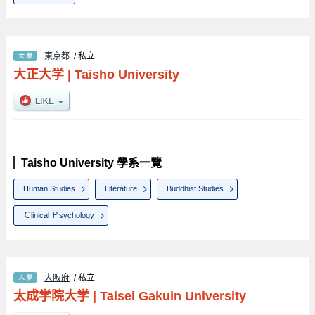
東京都
/ 私立
大正大学
|
Taisho University
Taisho University 學系一覽
Human Studies
Literature
Buddhist Studies
Ｃlinical Ｐsychology
大阪府
/ 私立
太成学院大学
|
Taisei Gakuin University