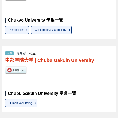
Chukyo University 學系一覽
Psychology
Contemporary Sociology
岐阜縣
/ 私立
中部学院大学
|
Chubu Gakuin University
Chubu Gakuin University 學系一覽
Human Well-Being