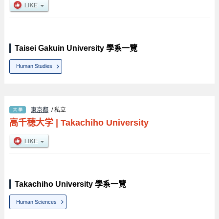
Taisei Gakuin University 學系一覽
Human Studies
東京都
/ 私立
高千穂大学
|
Takachiho University
Takachiho University 學系一覽
Human Sciences