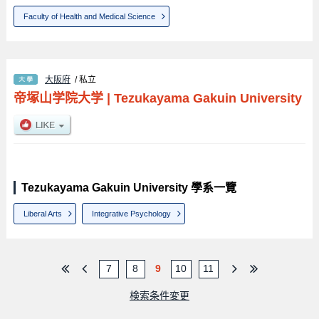
Faculty of Health and Medical Science
大阪府
/ 私立
帝塚山学院大学
|
Tezukayama Gakuin University
Tezukayama Gakuin University 學系一覽
Liberal Arts
Integrative Psychology
7
8
9
10
11
検索条件変更