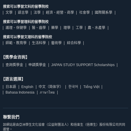
搜索可以學習文科的留學院校
文學
語言學
法學
經濟、經營、商學
社會學
國際關系學
搜索可以學習理科的留學院校
護理、保健學
醫、齒學
藥學
理學
工學
農、水產學
搜索可以學習文理科的留學院校
師範、教育學
生活科學
藝術學
綜合科學
【獎學金咨詢】
查詢獎學金
申請獎學金
JAPAN STUDY SUPPORT Scholarships
【語言選擇】
日本語
English
中文（简体字）
한국어
Tiếng Việt
Bahasa Indonesia
ภาษาไทย
聯繫我們
該網站是由亞洲學生文化協會（公益財團法人）和倍楽生（倍樂生）股份有限公司共同
運營。