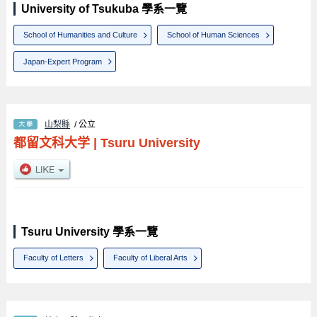
University of Tsukuba 學系一覽
School of Humanities and Culture
School of Human Sciences
Japan-Expert Program
山梨縣
/ 公立
都留文科大学
|
Tsuru University
Tsuru University 學系一覽
Faculty of Letters
Faculty of Liberal Arts