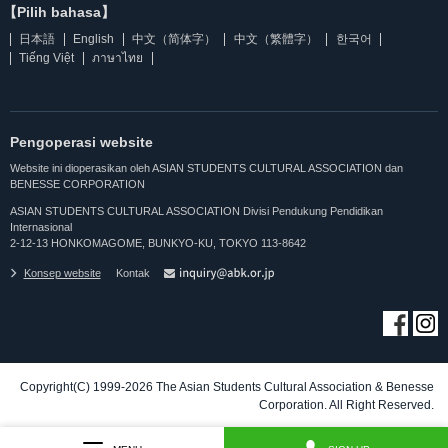
【Pilih bahasa】
日本語
English
中文（简体字）
中文（繁體字）
한국어
Tiếng Việt
ภาษาไทย
Pengoperasi website
Website ini dioperasikan oleh ASIAN STUDENTS CULTURAL ASSOCIATION dan
BENESSE CORPORATION
ASIAN STUDENTS CULTURAL ASSOCIATION Divisi Pendukung Pendidikan
Internasional
2-12-13 HONKOMAGOME, BUNKYO-KU, TOKYO 113-8642
Konsep website
Kontak
Copyright(C) 1999-2026 The Asian Students Cultural Association & Benesse
Corporation. All Right Reserved.