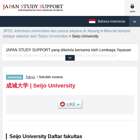
Bahasa Indonesia
JPSS, Informasi universitas dan pasca sarjana di Jepang
>
Mencari tempat
belajar sekolah dari Tokyo Universitas
>
Seijo University
JAPAN STUDY SUPPORT yang dikelola bersama oleh Lembaga Yayasan
The Asian Students Cultural Association (ABK) dan Benesse Corp.
menyediakan informasi sekitar 1300 universitas, pascasarjana, universitas
yunior, akademi kejuruan yang siap menerima mahasiswa(i) mancanegara.
Tersedia informasi rinci mengenai Seijo University, mencakup informasi per
Tokyo
/ Sekolah swasta
fakultas seperti Fakultas EconomicsatauFakultas LawatauFakultas Social
InnovationatauFakultas Arts and Litereture, serta berbagai informasi yang
成城大学
|
Seijo University
berguna bagi mahasiswa(i) mancanegara seperti kuota untuk jumlah
pendaftar dan jumlah kelulusan ujian masuk mahasiswa(i) mancanegara,
informasi mengenai ujian masuk, prasarana kampus, akses jalan, dan
lainnya. Silakan memanfaatkannya.
Seijo University Daftar fakultas