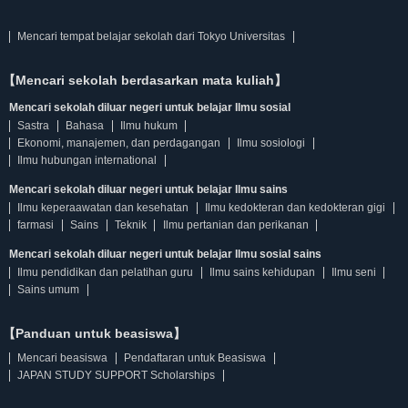
Mencari tempat belajar sekolah dari Tokyo Universitas
【Mencari sekolah berdasarkan mata kuliah】
Mencari sekolah diluar negeri untuk belajar Ilmu sosial
Sastra
Bahasa
Ilmu hukum
Ekonomi, manajemen, dan perdagangan
Ilmu sosiologi
Ilmu hubungan international
Mencari sekolah diluar negeri untuk belajar Ilmu sains
Ilmu keperaawatan dan kesehatan
Ilmu kedokteran dan kedokteran gigi
farmasi
Sains
Teknik
Ilmu pertanian dan perikanan
Mencari sekolah diluar negeri untuk belajar Ilmu sosial sains
Ilmu pendidikan dan pelatihan guru
Ilmu sains kehidupan
Ilmu seni
Sains umum
【Panduan untuk beasiswa】
Mencari beasiswa
Pendaftaran untuk Beasiswa
JAPAN STUDY SUPPORT Scholarships