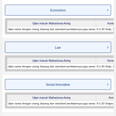
Economics
Ujian masuk Mahasiswa Asing
Kontak
Ujian sama dengan orang Jepang dan standard penilaiannya juga sama
6-1-20 Seijo, S
Law
Ujian masuk Mahasiswa Asing
Kontak
Ujian sama dengan orang Jepang dan standard penilaiannya juga sama
6-1-20 Seijo, S
Social Innovation
Ujian masuk Mahasiswa Asing
Konta
Ujian sama dengan orang Jepang dan standard penilaiannya juga sama
6-1-20 Seijyou,