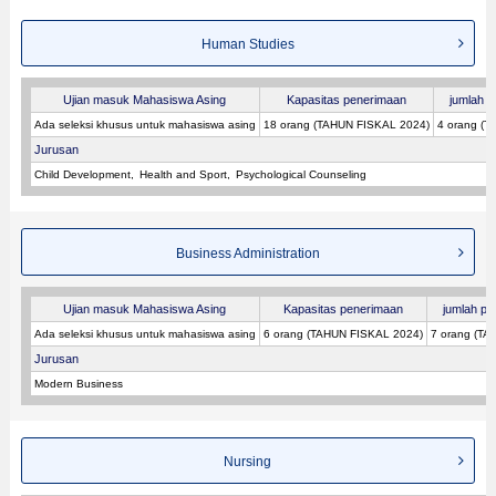
Human Studies
Ujian masuk Mahasiswa Asing
Kapasitas penerimaan
jumlah p
Ada seleksi khusus untuk mahasiswa asing
18 orang (TAHUN FISKAL 2024)
4 orang (
Jurusan
Child Development
Health and Sport
Psychological Counseling
Business Administration
Ujian masuk Mahasiswa Asing
Kapasitas penerimaan
jumlah pes
Ada seleksi khusus untuk mahasiswa asing
6 orang (TAHUN FISKAL 2024)
7 orang (TA
Jurusan
Modern Business
Nursing