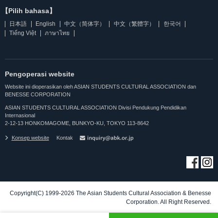
【Pilih bahasa】
日本語
English
中文（简体字）
中文（繁體字）
한국어
Tiếng Việt
ภาษาไทย
Pengoperasi website
Website ini dioperasikan oleh ASIAN STUDENTS CULTURAL ASSOCIATION dan
BENESSE CORPORATION
ASIAN STUDENTS CULTURAL ASSOCIATION Divisi Pendukung Pendidikan
Internasional
2-12-13 HONKOMAGOME, BUNKYO-KU, TOKYO 113-8642
Konsep website
Kontak
Copyright(C) 1999-2026 The Asian Students Cultural Association & Benesse
Corporation. All Right Reserved.