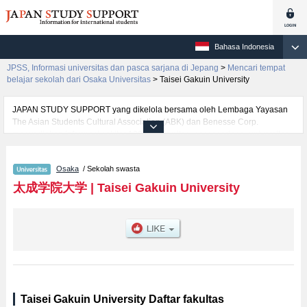
Bahasa Indonesia
JPSS, Informasi universitas dan pasca sarjana di Jepang
>
Mencari tempat
belajar sekolah dari Osaka Universitas
>
Taisei Gakuin University
JAPAN STUDY SUPPORT yang dikelola bersama oleh Lembaga Yayasan
The Asian Students Cultural Association (ABK) dan Benesse Corp.
menyediakan informasi sekitar 1300 universitas, pascasarjana, universitas
yunior, akademi kejuruan yang siap menerima mahasiswa(i) mancanegara.
Tersedia informasi rinci mengenai Taisei Gakuin University, mencakup
Osaka
/ Sekolah swasta
informasi per fakultas seperti Fakultas Human StudiesatauFakultas
Business AdministrationatauFakultas Nursing, serta berbagai informasi
太成学院大学
|
Taisei Gakuin University
yang berguna bagi mahasiswa(i) mancanegara seperti kuota untuk jumlah
pendaftar dan jumlah kelulusan ujian masuk mahasiswa(i) mancanegara,
informasi mengenai ujian masuk, prasarana kampus, akses jalan, dan
lainnya. Silakan memanfaatkannya.
Taisei Gakuin University Daftar fakultas