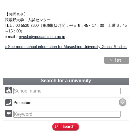
【お問合せ】
武蔵野大学 入試センター
TEL：03-5530-7300（事務取扱時間：平日 8：45～17：00 土曜 8：45
～15：00）
e-mail：
nyushi@musashino-u.ac.jp
» See more school information for Musashino University Global Studies
Search for a university
Prefecture