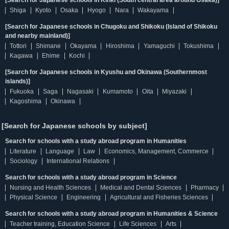
[Search for Japanese schools in Kinki (South central area around Osaka)]
Shiga
Kyoto
Osaka
Hyogo
Nara
Wakayama
[Search for Japanese schools in Chugoku and Shikoku (Island of Shikoku
and nearby mainland)]
Tottori
Shimane
Okayama
Hiroshima
Yamaguchi
Tokushima
Kagawa
Ehime
Kochi
[Search for Japanese schools in Kyushu and Okinawa (Southernmost
islands)]
Fukuoka
Saga
Nagasaki
Kumamoto
Oita
Miyazaki
Kagoshima
Okinawa
[Search for Japanese schools by subject]
Search for schools with a study abroad program in Humanities
Literature
Language
Law
Economics, Management, Commerce
Sociology
International Relations
Search for schools with a study abroad program in Science
Nursing and Health Sciences
Medical and Dental Sciences
Pharmacy
Physical Science
Engineering
Agricultural and Fisheries Sciences
Search for schools with a study abroad program in Humanities & Science
Teacher training, Education Science
Life Sciences
Arts