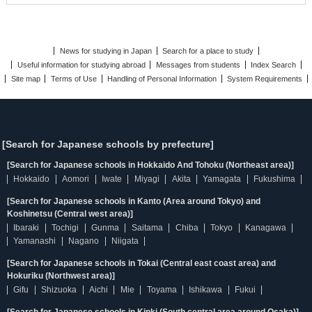
News for studying in Japan
Search for a place to study
Useful information for studying abroad
Messages from students
Index Search
Site map
Terms of Use
Handling of Personal Information
System Requirements
[Search for Japanese schools by prefecture]
[Search for Japanese schools in Hokkaido And Tohoku (Northeast area)]
Hokkaido
Aomori
Iwate
Miyagi
Akita
Yamagata
Fukushima
[Search for Japanese schools in Kanto (Area around Tokyo) and
Koshinetsu (Central west area)]
Ibaraki
Tochigi
Gunma
Saitama
Chiba
Tokyo
Kanagawa
Yamanashi
Nagano
Niigata
[Search for Japanese schools in Tokai (Central east coast area) and
Hokuriku (Northwest area)]
Gifu
Shizuoka
Aichi
Mie
Toyama
Ishikawa
Fukui