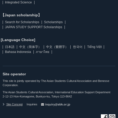
Integrated Science
【Japan scholarship】
Search for Scholarships
Scholarships
JAPAN STUDY SUPPORT Scholarships
[Language Choice]
日本語
中文（简体字）
中文（繁體字）
한국어
Tiếng Việt
Bahasa Indonesia
ภาษาไทย
Site operator
This site is jointly operated by The Asian Students Cultural Association and Benesse
Corporation.
The Asian Students Cultural Association, International Education Support Department
2-12-13 Hon-Komagome, Bunkyo-ku, Tokyo 113-8642
Site Concept
Inquiries