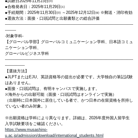
●試験日2025年11月23日㈰
●合格発表日：2025年11月29日㈯
●手続期間：2025年11月30日㈰ ～2025年12月12日㈮ ※郵送・消印有効
●選抜方法：面接・口頭試問と出願書類との総合評価
--------------------------------------------------------------------------------------------------------
---------
-対象学科-
【グローバル学部】グローバルコミュニケーション学科、日本語コミュ
ニケーション学科、
グローバルビジネス学科
--------------------------------------------------------------------------------------------------------
----------------
【選抜方法】
●JLPTまたはEJU、英語資格等の提出が必要です。大学独自の筆記試験
はありません。
●面接・口頭試問は、有明キャンパスで実施します。
※海外からの出願可能（面接・口頭試問はオンラインで実施）
（出願時に日本国外に居住している者で、かつ日本の在留資格を所持し
ていない者のみ対象。）
※出願資格は学科により異なります。詳細は、2026年度外国人留学生
入学試験要項をご確認ください。
https://www.musashino-
u.ac.jp/admission/download/international_students.html