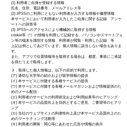
(1) 利用者ご自身が登録する情報
氏名、住所、電話番号、メールアドレス等
(2) JPSSのご利用にともない利用者が入力する情報や履歴情報
本サービスにおいて利用者が入力したご自身に関する記録 アンケ
ートへの回答等
(3) JPSSへのアクセスにより機械的に取得する情報
cookie等（*）の情報を利用して記録する、パソコンやスマートフォ
ン等の端末を識別する情報、利用者が閲覧・利用した記録 等
上記は例としてあげています。個人情報に該当しない場合もありま
す。
また、アプリで位置情報等を取得する場合は、都度、事前にご承諾
を得たうえで取得します。
３．取得した個人情報は、以下の目的で利用します。
(ア) 適切な大学等の紹介および留学情報の提供
(イ) 本サービスに付随する各種サービスの提供
(ウ) 本サービスに付随する各種メールマガジンおよび情報提供のた
めのメール配信
(エ) 利用者のサービスの利用状況および利用結果等のヒアリング
(オ) 本サービスの品質向上を目的とするご意見、ご要望等のヒアリ
ング
(カ) 当社のウェブサイトの利便性向上及び本サービス品質向上のた
めのマーケティング活動等
(キ) 利用者の興味・関心等にあわせた広告や情報の表示