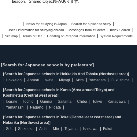
beacon、Shared Object等があります。
News for studying in Japan
Search for a place to study
Useful information for studying abroad
Messages from students
Index Search
Site map
Terms of Use
Handling of Personal Information
System Requirements
[Search for Japanese schools by prefecture]
[Search for Japanese schools in Hokkaido And Tohoku (Northeast area)]
Hokkaido
Aomori
Iwate
Miyagi
Akita
Yamagata
Fukushima
[Search for Japanese schools in Kanto (Area around Tokyo) and
Koshinetsu (Central west area)]
Ibaraki
Tochigi
Gunma
Saitama
Chiba
Tokyo
Kanagawa
Yamanashi
Nagano
Niigata
[Search for Japanese schools in Tokai (Central east coast area) and
Hokuriku (Northwest area)]
Gifu
Shizuoka
Aichi
Mie
Toyama
Ishikawa
Fukui