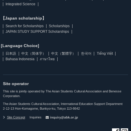
Integrated Science
【Japan scholarship】
Search for Scholarships
Scholarships
JAPAN STUDY SUPPORT Scholarships
[Language Choice]
日本語
中文（简体字）
中文（繁體字）
한국어
Tiếng Việt
Bahasa Indonesia
ภาษาไทย
Site operator
This site is jointly operated by The Asian Students Cultural Association and Benesse
Corporation.
The Asian Students Cultural Association, International Education Support Department
2-12-13 Hon-Komagome, Bunkyo-ku, Tokyo 113-8642
Site Concept
Inquiries