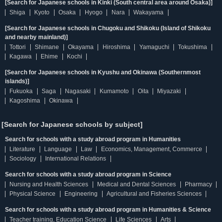
[Search for Japanese schools in Kinki (South central area around Osaka)]
Shiga
Kyoto
Osaka
Hyogo
Nara
Wakayama
[Search for Japanese schools in Chugoku and Shikoku (Island of Shikoku
and nearby mainland)]
Tottori
Shimane
Okayama
Hiroshima
Yamaguchi
Tokushima
Kagawa
Ehime
Kochi
[Search for Japanese schools in Kyushu and Okinawa (Southernmost
islands)]
Fukuoka
Saga
Nagasaki
Kumamoto
Oita
Miyazaki
Kagoshima
Okinawa
[Search for Japanese schools by subject]
Search for schools with a study abroad program in Humanities
Literature
Language
Law
Economics, Management, Commerce
Sociology
International Relations
Search for schools with a study abroad program in Science
Nursing and Health Sciences
Medical and Dental Sciences
Pharmacy
Physical Science
Engineering
Agricultural and Fisheries Sciences
Search for schools with a study abroad program in Humanities & Science
Teacher training, Education Science
Life Sciences
Arts