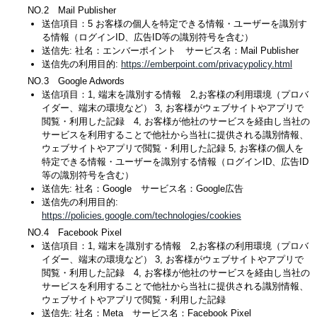
NO.2 Mail Publisher
送信項目：5 お客様の個人を特定できる情報・ユーザーを識別す
る情報（ログインID、広告ID等の識別符号を含む）
送信先: 社名：エンバーポイント サービス名：Mail Publisher
送信先の利用目的:
https://emberpoint.com/privacypolicy.html
NO.3 Google Adwords
送信項目：1, 端末を識別する情報 2,お客様の利用環境（プロバ
イダー、端末の環境など） 3, お客様がウェブサイトやアプリで
閲覧・利用した記録 4, お客様が他社のサービスを経由し当社の
サービスを利用することで他社から当社に提供される識別情報、
ウェブサイトやアプリで閲覧・利用した記録 5, お客様の個人を
特定できる情報・ユーザーを識別する情報（ログインID、広告ID
等の識別符号を含む）
送信先: 社名：Google サービス名：Google広告
送信先の利用目的:
https://policies.google.com/technologies/cookies
NO.4 Facebook Pixel
送信項目：1, 端末を識別する情報 2,お客様の利用環境（プロバ
イダー、端末の環境など） 3, お客様がウェブサイトやアプリで
閲覧・利用した記録 4, お客様が他社のサービスを経由し当社の
サービスを利用することで他社から当社に提供される識別情報、
ウェブサイトやアプリで閲覧・利用した記録
送信先: 社名：Meta サービス名：Facebook Pixel