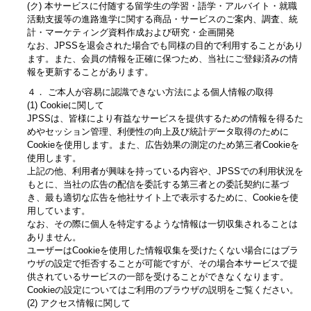
(ク) 本サービスに付随する留学生の学習・語学・アルバイト・就職
活動支援等の進路進学に関する商品・サービスのご案内、調査、統
計・マーケティング資料作成および研究・企画開発
なお、JPSSを退会された場合でも同様の目的で利用することがあり
ます。また、会員の情報を正確に保つため、当社にご登録済みの情
報を更新することがあります。
４． ご本人が容易に認識できない方法による個人情報の取得
(1) Cookieに関して
JPSSは、皆様により有益なサービスを提供するための情報を得るた
めやセッション管理、利便性の向上及び統計データ取得のために
Cookieを使用します。また、広告効果の測定のため第三者Cookieを
使用します。
上記の他、利用者が興味を持っている内容や、JPSSでの利用状況を
もとに、当社の広告の配信を委託する第三者との委託契約に基づ
き、最も適切な広告を他社サイト上で表示するために、Cookieを使
用しています。
なお、その際に個人を特定するような情報は一切収集されることは
ありません。
ユーザーはCookieを使用した情報収集を受けたくない場合にはブラ
ウザの設定で拒否することが可能ですが、その場合本サービスで提
供されているサービスの一部を受けることができなくなります。
Cookieの設定についてはご利用のブラウザの説明をご覧ください。
(2) アクセス情報に関して