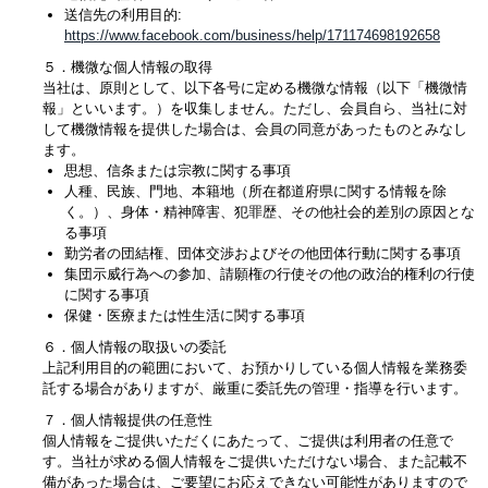
送信先の利用目的:
https://www.facebook.com/business/help/171174698192658
５．機微な個人情報の取得
当社は、原則として、以下各号に定める機微な情報（以下「機微情
報」といいます。）を収集しません。ただし、会員自ら、当社に対
して機微情報を提供した場合は、会員の同意があったものとみなし
ます。
思想、信条または宗教に関する事項
人種、民族、門地、本籍地（所在都道府県に関する情報を除
く。）、身体・精神障害、犯罪歴、その他社会的差別の原因とな
る事項
勤労者の団結権、団体交渉およびその他団体行動に関する事項
集団示威行為への参加、請願権の行使その他の政治的権利の行使
に関する事項
保健・医療または性生活に関する事項
６．個人情報の取扱いの委託
上記利用目的の範囲において、お預かりしている個人情報を業務委
託する場合がありますが、厳重に委託先の管理・指導を行います。
７．個人情報提供の任意性
個人情報をご提供いただくにあたって、ご提供は利用者の任意で
す。当社が求める個人情報をご提供いただけない場合、また記載不
備があった場合は、ご要望にお応えできない可能性がありますので