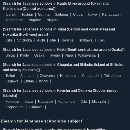
[Search for Japanese schools in Kanto (Area around Tokyo) and
Koshinetsu (Central west area)]
Ibaraki
Tochigi
Gunma
Saitama
Chiba
Tokyo
Kanagawa
Yamanashi
Nagano
Niigata
[Search for Japanese schools in Tokai (Central east coast area) and
Hokuriku (Northwest area)]
Gifu
Shizuoka
Aichi
Mie
Toyama
Ishikawa
Fukui
[Search for Japanese schools in Kinki (South central area around Osaka)]
Shiga
Kyoto
Osaka
Hyogo
Nara
Wakayama
[Search for Japanese schools in Chugoku and Shikoku (Island of Shikoku
and nearby mainland)]
Tottori
Shimane
Okayama
Hiroshima
Yamaguchi
Tokushima
Kagawa
Ehime
Kochi
[Search for Japanese schools in Kyushu and Okinawa (Southernmost
islands)]
Fukuoka
Saga
Nagasaki
Kumamoto
Oita
Miyazaki
Kagoshima
Okinawa
[Search for Japanese schools by subject]
Search for schools with a study abroad program in Humanities