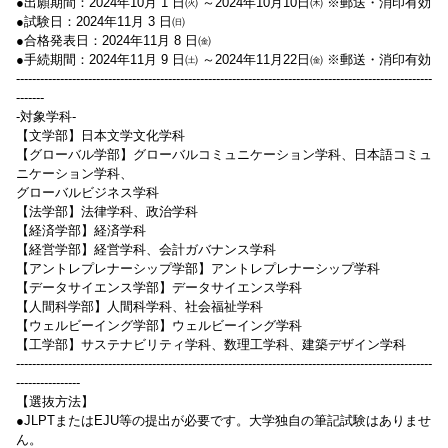
●出願期間：2024年10月 1 日㈫ ～2024年10月10日㈭ ※郵送・消印有効
●試験日：2024年11月 3 日㈰
●合格発表日：2024年11月 8 日㈮
●手続期間：2024年11月 9 日㈯ ～2024年11月22日㈮ ※郵送・消印有効
--------------------------------------------------------------------------------------------------------
-------
-対象学科-
【文学部】日本文学文化学科
【グローバル学部】グローバルコミュニケーション学科、日本語コミュ
ニケーション学科、
グローバルビジネス学科
【法学部】法律学科、政治学科
【経済学部】経済学科
【経営学部】経営学科、会計ガバナンス学科
【アントレプレナーシップ学部】アントレプレナーシップ学科
【データサイエンス学部】データサイエンス学科
【人間科学部】人間科学科、社会福祉学科
【ウェルビーイング学部】ウェルビーイング学科
【工学部】サステナビリティ学科、数理工学科、建築デザイン学科
--------------------------------------------------------------------------------------------------------
----------------
【選抜方法】
●JLPTまたはEJU等の提出が必要です。大学独自の筆記試験はありませ
ん。