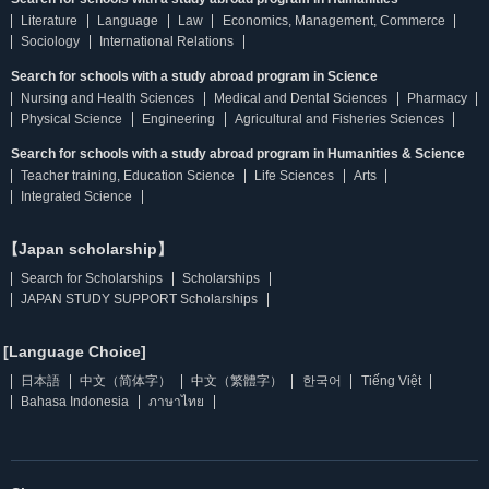
Literature
Language
Law
Economics, Management, Commerce
Sociology
International Relations
Search for schools with a study abroad program in Science
Nursing and Health Sciences
Medical and Dental Sciences
Pharmacy
Physical Science
Engineering
Agricultural and Fisheries Sciences
Search for schools with a study abroad program in Humanities & Science
Teacher training, Education Science
Life Sciences
Arts
Integrated Science
【Japan scholarship】
Search for Scholarships
Scholarships
JAPAN STUDY SUPPORT Scholarships
[Language Choice]
日本語
中文（简体字）
中文（繁體字）
한국어
Tiếng Việt
Bahasa Indonesia
ภาษาไทย