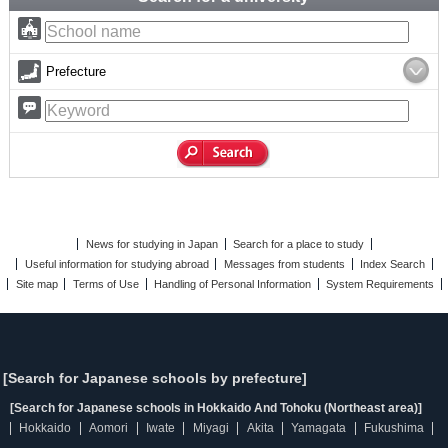
Prefecture
News for studying in Japan
Search for a place to study
Useful information for studying abroad
Messages from students
Index Search
Site map
Terms of Use
Handling of Personal Information
System Requirements
[Search for Japanese schools by prefecture]
[Search for Japanese schools in Hokkaido And Tohoku (Northeast area)]
Hokkaido
Aomori
Iwate
Miyagi
Akita
Yamagata
Fukushima