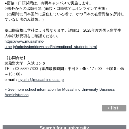
●面接・口頭試問は、有明キャンパスで実施します。
※海外からの出願可能（面接・口頭試問はオンラインで実施）
（出願時に日本国外に居住している者で、かつ日本の在留資格を所持し
ていない者のみ対象。）
※出願資格は学科により異なります。詳細は、2025年度外国人留学生
入学試験要項をご確認ください。
https://www.musashino-
u.ac.jp/admission/download/international_students.html
【お問合せ】
武蔵野大学 入試センター
TEL：03-5530-7300（事務取扱時間：平日 8：45～17：00 土曜 8：45
～15：00）
e-mail：
nyushi@musashino-u.ac.jp
» See more school information for Musashino University Business
Administration
Search for a university