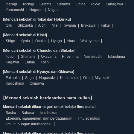
Ibaragi
Tochigi
Gunma
Saitama
Chiba
Tokyo
Kanagawa
Yamanashi
Nagano
Niigata
[Mencari sekolah di Tokai dan Hokuriku]
Gifu
Shizuoka
Aichi
Mie
Toyama
Ishikawa
Fukui
[Mencari sekolah di Kinki]
Shiga
Kyoto
Osaka
Hyogo
Nara
Wakayama
[Mencari sekolah di Chugoku dan Shikoku]
Tottori
Shimane
Okayama
Hiroshima
Yamaguchi
Tokushima
Kagawa
Ehime
Kochi
[Mencari sekolah di Kyusyu dan Okinawa]
Fukuoka
Saga
Nagasaki
Kumamoto
Oita
Miyazaki
Kagoshima
Okinawa
【Mencari sekolah berdasarkan mata kuliah】
Mencari sekolah diluar negeri untuk belajar Ilmu sosial
Sastra
Bahasa
Ilmu hukum
Ekonomi, manajemen, dan perdagangan
Ilmu sosiologi
Ilmu hubungan international
Mencari sekolah diluar negeri untuk belajar Ilmu sains