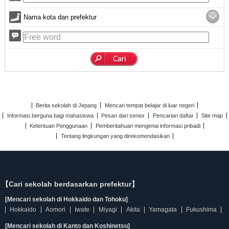
Nama kota dan prefektur
Berita sekolah di Jepang
Mencari tempat belajar di luar negeri
Informasi berguna bagi mahasiswa
Pesan dari senior
Pencarian daftar
Site map
Ketentuan Penggunaan
Pemberitahuan mengenai informasi pribadi
Tentang lingkungan yang direkomendasikan
【Cari sekolah berdasarkan prefektur】
[Mencari sekolah di Hokkaido dan Tohoku]
Hokkaido
Aomori
Iwate
Miyagi
Akita
Yamagata
Fukushima
[Mencari sekolah di Kanto dan Koshinetsu]