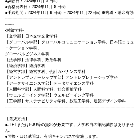
●試験日：2024年11月 3 日㈰
●合格発表日：2024年11月 8 日㈮
●手続期間：2024年11月 9 日㈯ ～2024年11月22日㈮ ※郵送・消印有効
--------------------------------------------------------------------------------------------------------
-------
-対象学科-
【文学部】日本文学文化学科
【グローバル学部】グローバルコミュニケーション学科、日本語コミュ
ニケーション学科、
グローバルビジネス学科
【法学部】法律学科、政治学科
【経済学部】経済学科
【経営学部】経営学科、会計ガバナンス学科
【アントレプレナーシップ学部】アントレプレナーシップ学科
【データサイエンス学部】データサイエンス学科
【人間科学部】人間科学科、社会福祉学科
【ウェルビーイング学部】ウェルビーイング学科
【工学部】サステナビリティ学科、数理工学科、建築デザイン学科
--------------------------------------------------------------------------------------------------------
----------------
【選抜方法】
●JLPTまたはEJU等の提出が必要です。大学独自の筆記試験はありませ
ん。
●面接・口頭試問は、有明キャンパスで実施します。