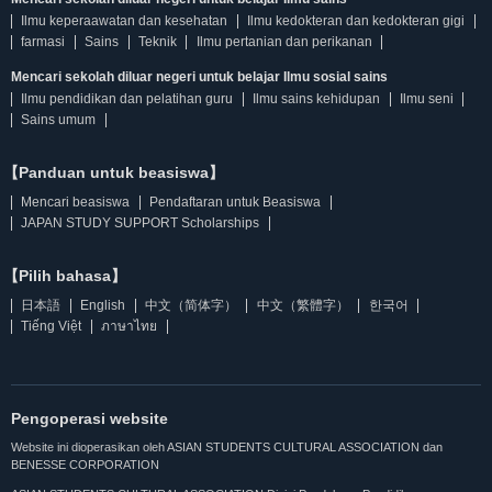
Ilmu keperaawatan dan kesehatan
Ilmu kedokteran dan kedokteran gigi
farmasi
Sains
Teknik
Ilmu pertanian dan perikanan
Mencari sekolah diluar negeri untuk belajar Ilmu sosial sains
Ilmu pendidikan dan pelatihan guru
Ilmu sains kehidupan
Ilmu seni
Sains umum
【Panduan untuk beasiswa】
Mencari beasiswa
Pendaftaran untuk Beasiswa
JAPAN STUDY SUPPORT Scholarships
【Pilih bahasa】
日本語
English
中文（简体字）
中文（繁體字）
한국어
Tiếng Việt
ภาษาไทย
Pengoperasi website
Website ini dioperasikan oleh ASIAN STUDENTS CULTURAL ASSOCIATION dan
BENESSE CORPORATION