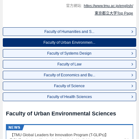
官方網站:
https://www.tmu.ac.jp/english/
東京都立大学Top Page
Faculty of Humanities and S...
Faculty of Urban Environmen...
Faculty of Systems Design
Faculty of Law
Faculty of Economics and Bu...
Faculty of Science
Faculty of Health Sciences
Faculty of Urban Environmental Sciences
【TMU Global Leaders for Innovation Program (T-GLIPs)】​