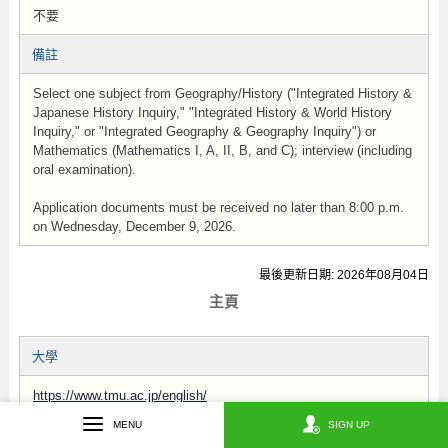
不要
備註
Select one subject from Geography/History ("Integrated History &
Japanese History Inquiry," "Integrated History & World History
Inquiry," or "Integrated Geography & Geography Inquiry") or
Mathematics (Mathematics I, A, II, B, and C); interview (including
oral examination).
Application documents must be received no later than 8:00 p.m.
on Wednesday, December 9, 2026.
最後更新日期: 2026年08月04日
主頁
大學
https://www.tmu.ac.jp/english/
MENU
SIGN UP
學系