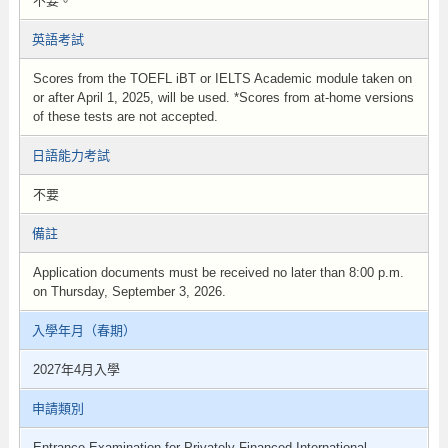
不要。
英語考試
Scores from the TOEFL iBT or IELTS Academic module taken on
or after April 1, 2025, will be used. *Scores from at-home versions
of these tests are not accepted.
日語能力考試
不要
備註
Application documents must be received no later than 8:00 p.m.
on Thursday, September 3, 2026.
入學年月（春期）
2027年4月入學
申請類別
Entrance Examination for Privately Financed International