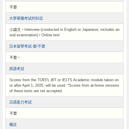
不要
大學單獨考試的科目
小論文。Interview (conducted in English or Japanese; includes an
oral examination) / Online test
日本留學考試-要/不要
不要。
英語考試
Scores from the TOEFL iBT or IELTS Academic module taken on
or after April 1, 2025, will be used. *Scores from at-home versions
of these tests are not accepted.
日語能力考試
不要
備註