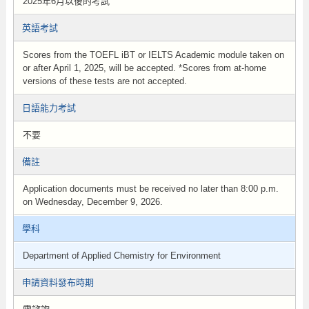
2025年6月以後的考試
英語考試
Scores from the TOEFL iBT or IELTS Academic module taken on
or after April 1, 2025, will be accepted. *Scores from at-home
versions of these tests are not accepted.
日語能力考試
不要
備註
Application documents must be received no later than 8:00 p.m.
on Wednesday, December 9, 2026.
學科
Department of Applied Chemistry for Environment
申請資料發布時期