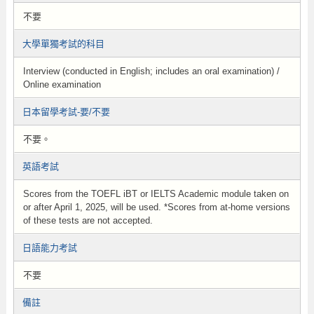
不要
大學單獨考試的科目
Interview (conducted in English; includes an oral examination) /
Online examination
日本留學考試-要/不要
不要。
英語考試
Scores from the TOEFL iBT or IELTS Academic module taken on
or after April 1, 2025, will be used. *Scores from at-home versions
of these tests are not accepted.
日語能力考試
不要
備註