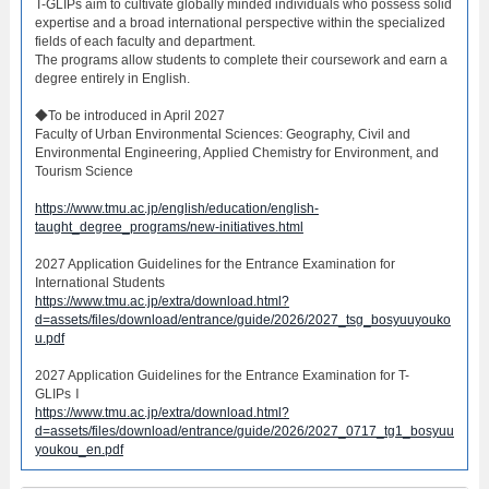
T-GLIPs aim to cultivate globally minded individuals who possess solid
expertise and a broad international perspective within the specialized
fields of each faculty and department.
The programs allow students to complete their coursework and earn a
degree entirely in English.
◆To be introduced in April 2027
Faculty of Urban Environmental Sciences: Geography, Civil and
Environmental Engineering, Applied Chemistry for Environment, and
Tourism Science
https://www.tmu.ac.jp/english/education/english-
taught_degree_programs/new-initiatives.html
2027 Application Guidelines for the Entrance Examination for
International Students
https://www.tmu.ac.jp/extra/download.html?
d=assets/files/download/entrance/guide/2026/2027_tsg_bosyuuyouko
u.pdf
2027 Application Guidelines for the Entrance Examination for T-
GLIPsⅠ
https://www.tmu.ac.jp/extra/download.html?
d=assets/files/download/entrance/guide/2026/2027_0717_tg1_bosyuu
youkou_en.pdf