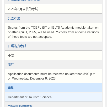
2025年6月以後的考試
英語考試
Scores from the TOEFL iBT or IELTS Academic module taken on
or after April 1, 2025, will be used. *Scores from at-home versions
of these tests are not accepted.
日語能力考試
不要
備註
Application documents must be received no later than 8:00 p.m.
on Wednesday, December 9, 2026.
學科
Department of Tourism Science
申請資料發布時期