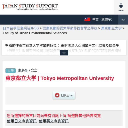
中文（繁體字）
日本留學信息網站JPSS
>
從東京都的從大學來尋找留學之學校
>
東京都立大学
>
Faculty of Urban Environmental Sciences
準備前往東京都立大学留學的各位： 由財團法人亞洲學生文化協會及倍楽生
（倍樂生）股份有限公司共同營運的JAPAN STUDY SUPPORT是提供外國留
學生日本留學資訊的網站。東京都立大学Faculty of Humanities and Social
Sciences學部、Faculty of Urban Environmental Sciences學部、Faculty of
Systems Design學部、Faculty of Law學部、Faculty of Economics and
東京都
/ 公立
Business Administration學部、Faculty of Science學部、Faculty of Health
Sciences學部等等，各科系的詳細資訊都分別刊載在此網站。有需要東京都立
東京都立大学
|
Tokyo Metropolitan University
大学留學資訊的各位同學，請多多利用此網站查詢。另外，此網站上也有刊載
約招收留學生的1300所大學、大學院、短大、專門學校等資訊。
您所選擇的語言目前尚未有資訊上傳,請選擇其他語言閱覽
使用日文查詢資訊
使用英文查詢資訊