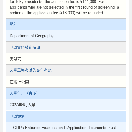
for Tokyo residents, the admission fee is ¥141,000. For
applicants who are not selected in the first round of screening, a
portion of the application fee (¥13,000) will be refunded.
學科
Department of Geography
申請資料發布時期
需諮詢
大學單獨考試的歷年考題
在網上公開
入學年月（春期）
2027年4月入學
申請類別
T-GLIPs Entrance Examination I (Application documents must