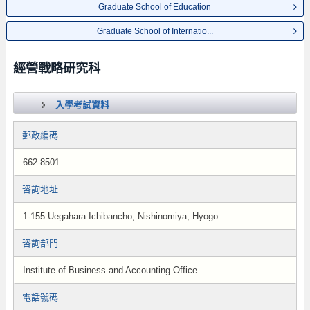
Graduate School of Education
Graduate School of Internatio...
經營戰略研究科
入學考試資料
郵政編碼
662-8501
咨詢地址
1-155 Uegahara Ichibancho, Nishinomiya, Hyogo
咨詢部門
Institute of Business and Accounting Office
電話號碼