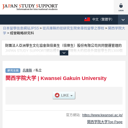
中文（繁體字）
日本留學信息網站JPSS
>
從兵庫縣的從研究生院來尋找留學之學校
>
関西学院大
学
>
經營戰略研究科
財團法人亞洲學生文化協會與倍楽生（倍樂生）股份有限公司共同營運管理的
JAPAN STUDY SUPPORT網站裡有刊載著現有大約招收外國留學生的1300個
學校的大學學部、大學院、短期大學、專門學校的招生訊息。
在這裡有刊載著関西学院大学的詳細招生訊息。有Graduate school of
Theology、Graduate school of Humanities、Graduate school of
兵庫縣
/ 私立
Sociology、Graduate School of Law、Graduate School of Economics、
Graduate School of Business Administration、Graduate school of Science
関西学院大学
|
Kwansei Gakuin University
and Technology、Graduate School of Policy Studies、Graduate school of
Language, Communication, and Culture、Law School、經營戰略研究科、
Graduate School of Human Welfare Studies、Graduate School of
Education、Graduate School of International Studies等各別研究科的不同訊
息，以及招收名額、合格人數等考試資訊、設施介紹、聯絡方式等對外國留學
生是必要之訊息都刊載於此，請務必查閱及利用此網站。
官方網站:
https://www.kwansei.ac.jp/
関西学院大学Top Page