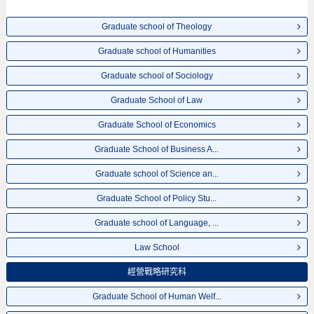
Graduate school of Theology
Graduate school of Humanities
Graduate school of Sociology
Graduate School of Law
Graduate School of Economics
Graduate School of Business A...
Graduate school of Science an...
Graduate School of Policy Stu...
Graduate school of Language, ...
Law School
經營戰略研究科
Graduate School of Human Welf...