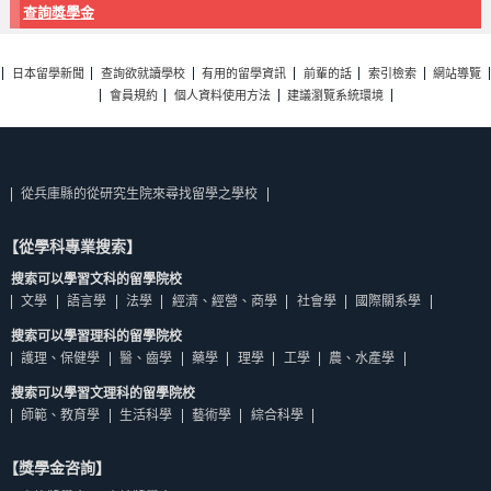
查詢獎學金
日本留學新聞
查詢欲就讀學校
有用的留學資訊
前輩的話
索引檢索
網站導覽
會員規約
個人資料使用方法
建議瀏覽系統環境
從兵庫縣的從研究生院來尋找留學之學校
【從學科專業搜索】
搜索可以學習文科的留學院校
文學
語言學
法學
經濟、經營、商學
社會學
國際關系學
搜索可以學習理科的留學院校
護理、保健學
醫、齒學
藥學
理學
工學
農、水產學
搜索可以學習文理科的留學院校
師範、教育學
生活科學
藝術學
綜合科學
【獎學金咨詢】