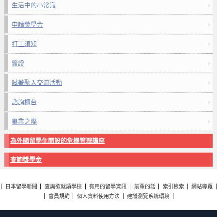
生活中的小常識
申請獎學金
打工須知
簽證
試著融入交流活動
諮詢櫃台
畢業之際
為外國留學生開設的危機管理講座
查詢獎學金
日本留學新聞
查詢欲就讀學校
有用的留學資訊
前輩的話
索引檢索
網站導覽
會員規約
個人資料使用方法
建議瀏覽系統環境