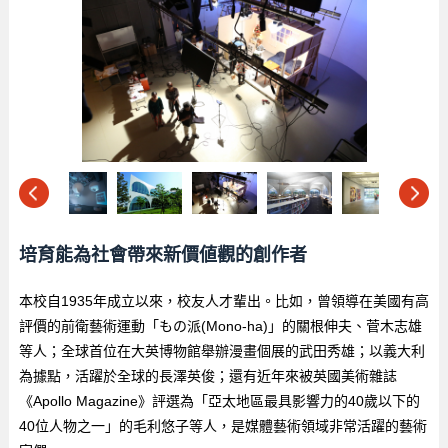
培育能為社會帶來新價値觀的創作者
本校自1935年成立以來，校友人才輩出。比如，曾領導在美國有高
評價的前衛藝術運動「もの派(Mono-ha)」的關根伸夫、菅木志雄
等人；全球首位在大英博物館舉辦漫畫個展的武田秀雄；以義大利
為據點，活躍於全球的長澤英俊；還有近年來被英國美術雜誌
《Apollo Magazine》評選為「亞太地區最具影響力的40歲以下的
40位人物之一」的毛利悠子等人，是媒體藝術領域非常活躍的藝術