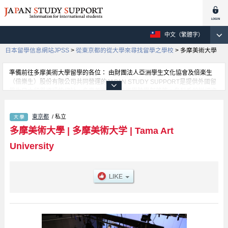
中文（繁體字）
日本留學信息網站JPSS
>
從東京都的從大學來尋找留學之學校
>
多摩美術大學
準備前往多摩美術大學留學的各位： 由財團法人亞洲學生文化協會及倍楽生
（倍樂生）股份有限公司共同營運的JAPAN STUDY SUPPORT是提供外國留
學生日本留學資訊的網站。多摩美術大學美術學院學部等等，各科系的詳細資
訊都分別刊載在此網站。有需要多摩美術大學留學資訊的各位同學，請多多利
用此網站查詢。另外，此網站上也有刊載約招收留學生的1300所大學、大學
東京都
/ 私立
院、短大、專門學校等資訊。
多摩美術大學
|
多摩美術大学
|
Tama Art
University