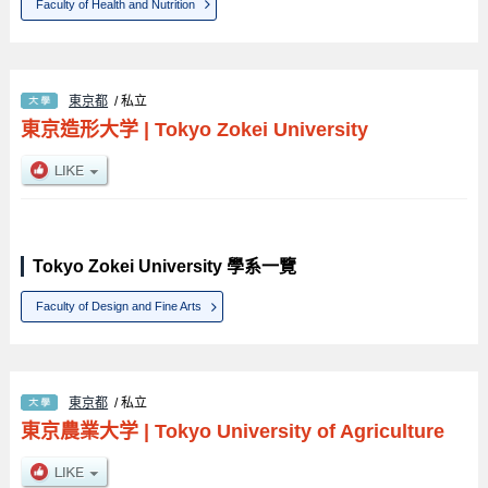
Faculty of Health and Nutrition
東京都
/ 私立
東京造形大学
|
Tokyo Zokei University
Tokyo Zokei University 學系一覽
Faculty of Design and Fine Arts
東京都
/ 私立
東京農業大学
|
Tokyo University of Agriculture