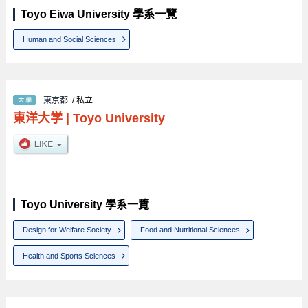
Toyo Eiwa University 學系一覽
Human and Social Sciences
東京都
/ 私立
東洋大学
|
Toyo University
Toyo University 學系一覽
Design for Welfare Society
Food and Nutritional Sciences
Health and Sports Sciences