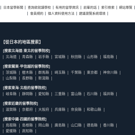
日本留學新聞
查詢欲就讀學校
有用的留學資訊
前輩的話
索引檢索
網站導覽
會員規約
個人資料使用方法
建議瀏覽系統環境
【從日本的地區搜索】
[搜索北海道·東北的留學院校]
北海道
青森縣
岩手縣
宮城縣
秋田縣
山形縣
福島縣
[搜索關東·甲信越的留學院校]
茨城縣
櫪木縣
群馬縣
崎玉縣
千葉縣
東京都
神奈川縣
山梨縣
長野縣
新瀉縣
[搜索東海·北陸的留學院校]
岐阜縣
靜岡縣
愛知縣
三重縣
富山縣
石川縣
福井縣
[搜索近畿的留學院校]
滋賀縣
京都府
大阪府
兵庫縣
奈良縣
和歌山縣
[搜索中國·四國的留學院校]
鳥取縣
島根縣
岡山縣
廣島縣
山口縣
德島縣
香川縣
愛媛縣
高知縣