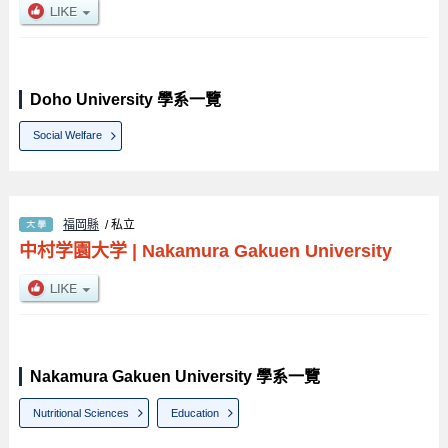
Doho University 學系一覽
Social Welfare
福岡縣
/ 私立
中村学園大学
|
Nakamura Gakuen University
Nakamura Gakuen University 學系一覽
Nutritional Sciences
Education