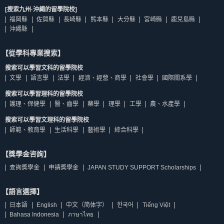
[搜索九州·沖繩的留學院校]
福岡縣
佐賀縣
長崎縣
熊本縣
大分縣
宮崎縣
鹿兒島縣
沖繩縣
【從學科專業搜索】
搜索可以學習文科的留學院校
文學
語言學
法學
經濟、經營、商學
社會學
國際關系學
搜索可以學習理科的留學院校
護理、保健學
醫、齒學
藥學
理學
工學
農、水產學
搜索可以學習文理科的留學院校
師範、教育學
生活科學
藝術學
綜合科學
【獎學金咨詢】
查詢獎學金
申請獎學金
JAPAN STUDY SUPPORT Scholarships
【語言選擇】
日本語
English
中文（简体字）
한국어
Tiếng Việt
Bahasa Indonesia
ภาษาไทย