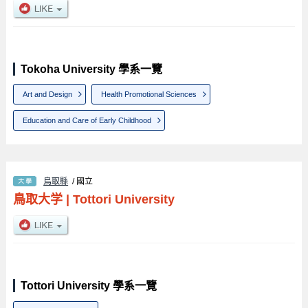
Tokoha University 學系一覽
Art and Design
Health Promotional Sciences
Education and Care of Early Childhood
鳥取縣
/ 國立
鳥取大学
|
Tottori University
Tottori University 學系一覽