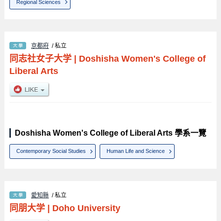
Regional Sciences
京都府
/ 私立
同志社女子大学
|
Doshisha Women's College of
Liberal Arts
Doshisha Women's College of Liberal Arts 學系一覽
Contemporary Social Studies
Human Life and Science
愛知縣
/ 私立
同朋大学
|
Doho University