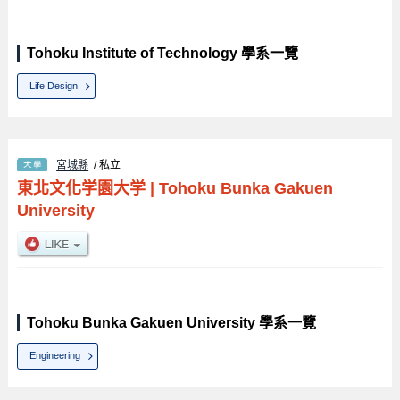
Tohoku Institute of Technology 學系一覽
Life Design
宮城縣
/ 私立
東北文化学園大学
|
Tohoku Bunka Gakuen
University
Tohoku Bunka Gakuen University 學系一覽
Engineering