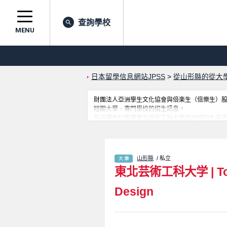
查詢學校
MENU
日本留學信息網站JPSS
>
從山形縣的從大
財團法人亞洲學生文化協會與倍楽生（倍樂生）股份有
短期大學、專門學校的招生訊息。
在這裡有刊載著東北芸術工科大学的詳細招生訊息。
之訊息都刊載於此，請務必查閱及利用此網站。
山形縣
/ 私立
東北芸術工科大学
|
T
Design