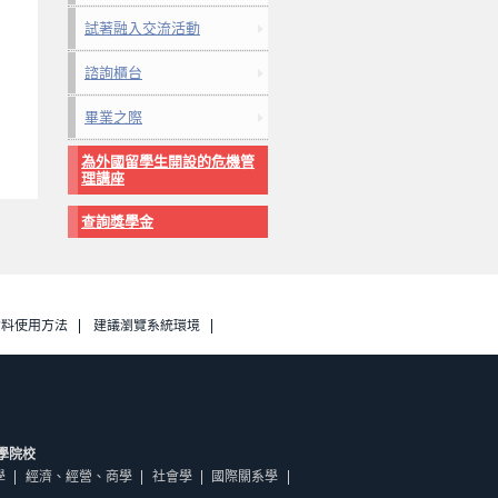
試著融入交流活動
諮詢櫃台
畢業之際
為外國留學生開設的危機管
理講座
查詢獎學金
資料使用方法
建議瀏覽系統環境
學院校
學
經濟、經營、商學
社會學
國際關系學