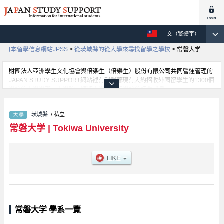
中文（繁體字）
日本留學信息網站JPSS
>
從茨城縣的從大學來尋找留學之學校
>
常磐大学
財團法人亞洲學生文化協會與倍楽生（倍樂生）股份有限公司共同營運管理的
JAPAN STUDY SUPPORT網站裡有刊載著現有大約招收外國留學生的1300個
學校的大學學部、大學院、短期大學、專門學校的招生訊息。
在這裡有刊載著常磐大学的詳細招生訊息。有Faculty of Human Sciences學
部、Faculty of Management and Administration學部、Faculty of Nursing學
茨城縣
/ 私立
部等各別學部的不同訊息，以及招收名額、合格人數等考試資訊、設施介紹、
聯絡方式等對外國留學生是必要之訊息都刊載於此，請務必查閱及利用此網
常磐大学
|
Tokiwa University
站。
常磐大学 學系一覽