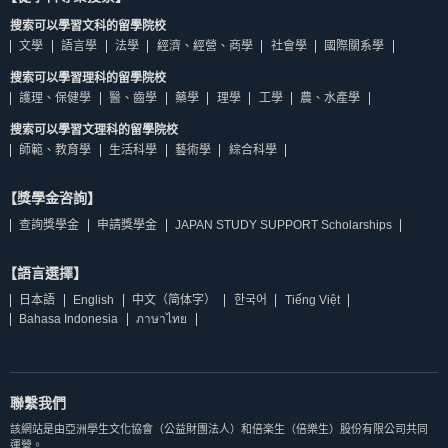
搜索可以學習文科的留學院校
文學
語言學
法學
經濟、經營、商學
社會學
國際關系學
搜索可以學習理科的留學院校
護理、保健學
醫、齒學
藥學
理學
工學
農、水產學
搜索可以學習文理科的留學院校
師範、教育學
生活科學
藝術學
綜合科學
【獎學金咨詢】
查詢獎學金
申請獎學金
JAPAN STUDY SUPPORT Scholarships
【語言選擇】
日本語
English
中文（简体字）
한국어
Tiếng Việt
Bahasa Indonesia
ภาษาไทย
聯繫我們
該網站是由亞洲學生文化協會（公益財團法人）和倍楽生（倍樂生）股份有限公司共同
運營。