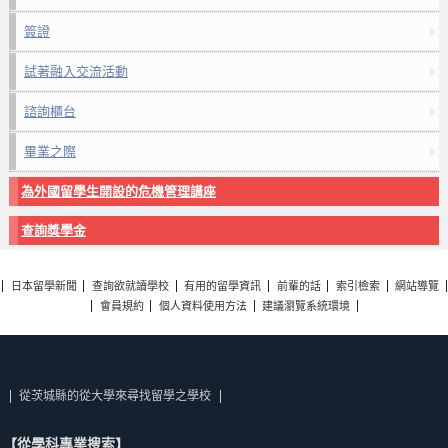
簽證
試著融入交流活動
諮詢櫃台
畢業之際
為外國留學生開設的危機管理講座
查詢獎學金
日本留學新聞
查詢欲就讀學校
有用的留學資訊
前輩的話
索引檢索
網站導覽
會員規約
個人資料使用方法
建議瀏覽系統環境
從茨城縣的從大學來尋找留學之學校
【從學科專業搜索】