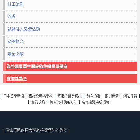
打工須知
簽證
試著融入交流活動
諮詢櫃台
畢業之際
為外國留學生開設的危機管理講座
查詢獎學金
日本留學新聞
查詢欲就讀學校
有用的留學資訊
前輩的話
索引檢索
網站導覽
會員規約
個人資料使用方法
建議瀏覽系統環境
從山形縣的從大學來尋找留學之學校