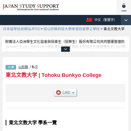
中文（繁體字）
日本留學信息網站JPSS
>
從山形縣的從大學來尋找留學之學校
>
東北文教大学
財團法人亞洲學生文化協會與倍楽生（倍樂生）股份有限公司共同營運管理的
JAPAN STUDY SUPPORT網站裡有刊載著現有大約招收外國留學生的1300個
學校的大學學部、大學院、短期大學、專門學校的招生訊息。
在這裡有刊載著東北文教大学的詳細招生訊息。有Human Science學部等各別
學部的不同訊息，以及招收名額、合格人數等考試資訊、設施介紹、聯絡方式
山形縣
/ 私立
等對外國留學生是必要之訊息都刊載於此，請務必查閱及利用此網站。
東北文教大学
|
Tohoku Bunkyo College
東北文教大学 學系一覽